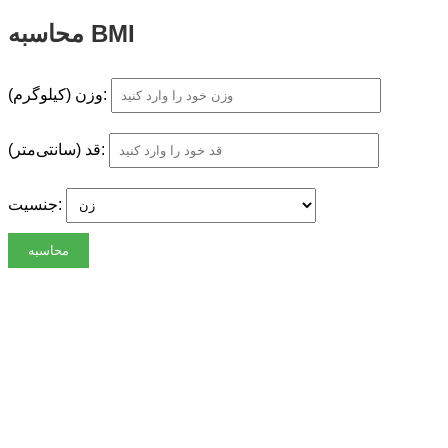
محاسبه BMI
وزن (کیلوگرم):
قد (سانتی‌متر):
جنسیت:
محاسبه