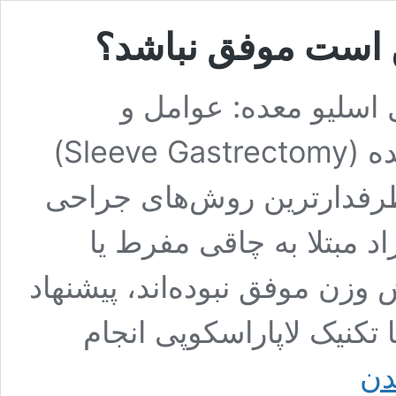
 است موفق نباشد؟
اسلیو معده: عوامل و
راهکارها عمل اسلیو معده (Sleeve Gastrectomy)
طرفدارترین روش‌های جراحی
د مبتلا به چاقی مفرط یا
وزن موفق نبوده‌اند، پیشنهاد
تکنیک لاپاراسکوپی انجام
✨⁩
دن
چرا