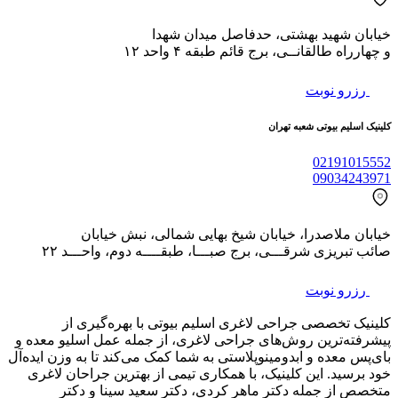
خیابان شهید بهشتی، حدفاصل میدان شهدا
و چهارراه طالقانــی، برج قائم طبقه ۴ واحد ۱۲
رزرو نوبت
کلینیک اسلیم بیوتی شعبه تهران
02191015552
09034243971
خیابان ملاصدرا، خیابان شیخ بهایی شمالی، نبش خیابان
صائب تبریزی شرقـــی، برج صبـــا، طبقــــه دوم، واحـــد ۲۲
رزرو نوبت
کلینیک تخصصی جراحی لاغری اسلیم بیوتی با بهره‌گیری از
پیشرفته‌ترین روش‌های جراحی لاغری، از جمله عمل اسلیو معده و
بای‌پس معده و ابدومینوپلاستی به شما کمک می‌کند تا به وزن ایده‌آل
خود برسید. این کلینیک، با همکاری تیمی از بهترین جراحان لاغری
متخصص از جمله دکتر ماهر کردی، دکتر سعید سینا و دکتر