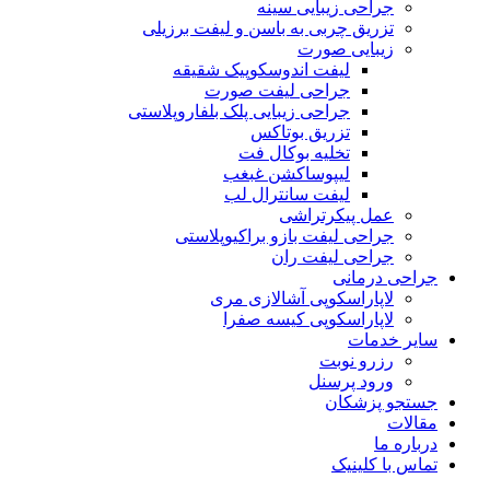
جراحی زیبایی سینه
تزریق چربی به باسن و لیفت برزیلی
زیبایی صورت
لیفت اندوسکوپیک شقیقه
جراحی لیفت صورت
جراحی زیبایی پلک بلفاروپلاستی
تزریق بوتاکس
تخلیه بوکال فت
لیپوساکشن غبغب
لیفت سانترال لب
عمل پیکرتراشی
جراحی لیفت بازو براکیوپلاستی
جراحی لیفت ران
جراحی درمانی
لاپاراسکوپی آشالازی مری
لاپاراسکوپی کیسه صفرا
سایر خدمات
رزرو نوبت
ورود پرسنل
جستجو پزشکان
مقالات
درباره ما
تماس با کلینیک