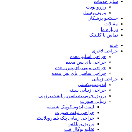
سایر خدمات
رزرو نوبت
ورود پرسنل
جستجو پزشکان
مقالات
درباره ما
تماس با کلینیک
خانه
جراحی لاغری
جراحی اسلیو معده
جراحی بای پس معده
جراحی مینی بای پس معده
حراجی ساسی بای پس معده
جراحی زیبایی
ابدومینوپلاستی
جراحی زیبایی سینه
تزریق چربی به باسن و لیفت برزیلی
زیبایی صورت
لیفت اندوسکوپیک شقیقه
جراحی لیفت صورت
جراحی زیبایی پلک بلفاروپلاستی
تزریق بوتاکس
تخلیه بوکال فت