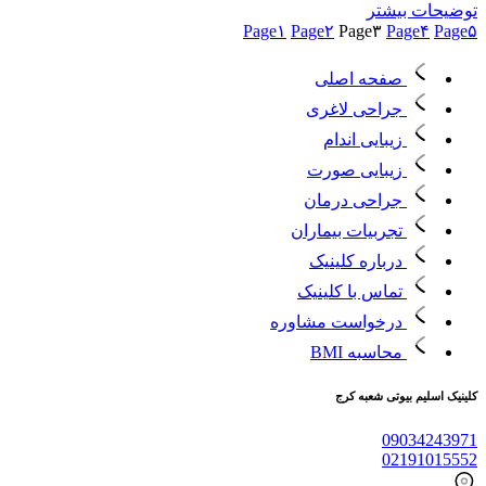
توضیحات بیشتر
Page
۱
Page
۲
Page
۳
Page
۴
Page
۵
صفحه اصلی
جراحی لاغری
زیبایی اندام
زیبایی صورت
جراحی درمان
تجربیات بیماران
درباره کلینیک
تماس با کلینیک
درخواست مشاوره
محاسبه BMI
کلینیک اسلیم بیوتی شعبه کرج
09034243971
02191015552