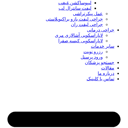
لیپوساکشن غبغب
لیفت سانترال لب
عمل پیکرتراشی
جراحی لیفت بازو براکیوپلاستی
جراحی لیفت ران
جراحی درمانی
لاپاراسکوپی آشالازی مری
لاپاراسکوپی کیسه صفرا
سایر خدمات
رزرو نوبت
ورود پرسنل
جستجو پزشکان
مقالات
درباره ما
تماس با کلینیک