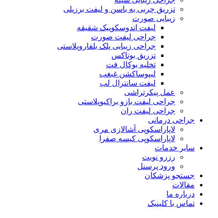
تزریق چربی به باسن و لیفت برزیلی
زیبایی صورت
لیفت اندوسکوپیک شقیقه
جراحی لیفت صورت
جراحی زیبایی پلک بلفاروپلاستی
تزریق بوتاکس
تخلیه بوکال فت
لیپوساکشن غبغب
لیفت سانترال لب
عمل پیکرتراشی
جراحی لیفت بازو براکیوپلاستی
جراحی لیفت ران
جراحی درمانی
لاپاراسکوپی آشالازی مری
لاپاراسکوپی کیسه صفرا
سایر خدمات
رزرو نوبت
ورود پرسنل
جستجو پزشکان
مقالات
درباره ما
تماس با کلینیک