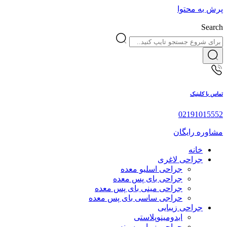
پرش به محتوا
Search
تماس با کلینیک
02191015552
مشاوره رایگان
خانه
جراحی لاغری
جراحی اسلیو معده
جراحی بای پس معده
جراحی مینی بای پس معده
حراجی ساسی بای پس معده
جراحی زیبایی
ابدومینوپلاستی
جراحی زیبایی سینه