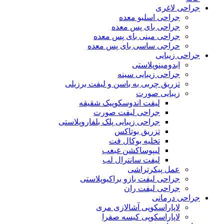
جراحی لاغری
جراحی اسلیو معده
جراحی بای پس معده
جراحی مینی بای پس معده
حراجی ساسی بای پس معده
جراحی زیبایی
ابدومینوپلاستی
جراحی زیبایی سینه
تزریق چربی به باسن و لیفت برزیلی
زیبایی صورت
لیفت اندوسکوپیک شقیقه
جراحی لیفت صورت
جراحی زیبایی پلک بلفاروپلاستی
تزریق بوتاکس
تخلیه بوکال فت
لیپوساکشن غبغب
لیفت سانترال لب
عمل پیکرتراشی
جراحی لیفت بازو براکیوپلاستی
جراحی لیفت ران
جراحی درمانی
لاپاراسکوپی آشالازی مری
لاپاراسکوپی کیسه صفرا