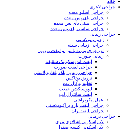
خانه
جراحی لاغری
جراحی اسلیو معده
جراحی بای پس معده
جراحی مینی بای پس معده
حراجی ساسی بای پس معده
جراحی زیبایی
ابدومینوپلاستی
جراحی زیبایی سینه
تزریق چربی به باسن و لیفت برزیلی
زیبایی صورت
لیفت اندوسکوپیک شقیقه
جراحی لیفت صورت
جراحی زیبایی پلک بلفاروپلاستی
تزریق بوتاکس
تخلیه بوکال فت
لیپوساکشن غبغب
لیفت سانترال لب
عمل پیکرتراشی
جراحی لیفت بازو براکیوپلاستی
جراحی لیفت ران
جراحی درمانی
لاپاراسکوپی آشالازی مری
لاپاراسکوپی کیسه صفرا