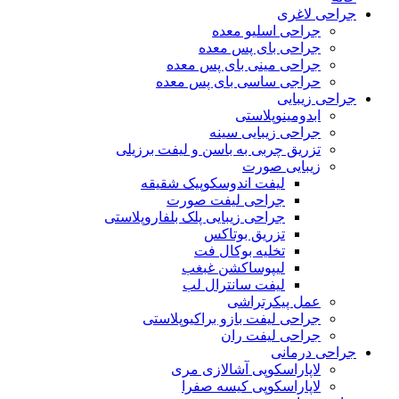
جراحی لاغری
جراحی اسلیو معده
جراحی بای پس معده
جراحی مینی بای پس معده
حراجی ساسی بای پس معده
جراحی زیبایی
ابدومینوپلاستی
جراحی زیبایی سینه
تزریق چربی به باسن و لیفت برزیلی
زیبایی صورت
لیفت اندوسکوپیک شقیقه
جراحی لیفت صورت
جراحی زیبایی پلک بلفاروپلاستی
تزریق بوتاکس
تخلیه بوکال فت
لیپوساکشن غبغب
لیفت سانترال لب
عمل پیکرتراشی
جراحی لیفت بازو براکیوپلاستی
جراحی لیفت ران
جراحی درمانی
لاپاراسکوپی آشالازی مری
لاپاراسکوپی کیسه صفرا