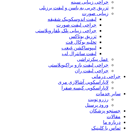
جراحی زیبایی سینه
تزریق چربی به باسن و لیفت برزیلی
زیبایی صورت
لیفت اندوسکوپیک شقیقه
جراحی لیفت صورت
جراحی زیبایی پلک بلفاروپلاستی
تزریق بوتاکس
تخلیه بوکال فت
لیپوساکشن غبغب
لیفت سانترال لب
عمل پیکرتراشی
جراحی لیفت بازو براکیوپلاستی
جراحی لیفت ران
جراحی درمانی
لاپاراسکوپی آشالازی مری
لاپاراسکوپی کیسه صفرا
سایر خدمات
رزرو نوبت
ورود پرسنل
جستجو پزشکان
مقالات
درباره ما
تماس با کلینیک