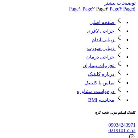
توضیحات بیشتر
Page
۱
Page
۲
Page
۳
Page
۴
Page
۵
صفحه اصلی
جراحی لاغری
زیبایی اندام
زیبایی صورت
جراحی درمان
تجربیات بیماران
درباره کلینیک
تماس با کلینیک
درخواست مشاوره
محاسبه BMI
کلینیک اسلیم بیوتی شعبه کرج
09034243971
02191015552