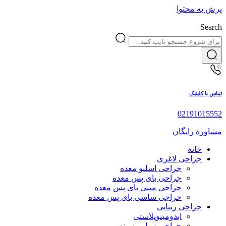
پرش به محتوا
Search
تماس با کلینیک
02191015552
مشاوره رایگان
خانه
جراحی لاغری
جراحی اسلیو معده
جراحی بای پس معده
جراحی مینی بای پس معده
حراجی ساسی بای پس معده
جراحی زیبایی
ابدومینوپلاستی
جراحی زیبایی سینه