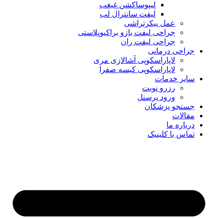
لیپوساکشن غبغب
لیفت سانترال لب
عمل پیکرتراشی
جراحی لیفت بازو براکیوپلاستی
جراحی لیفت ران
جراحی درمانی
لاپاراسکوپی آشالازی مری
لاپاراسکوپی کیسه صفرا
سایر خدمات
رزرو نوبت
ورود پرسنل
جستجو پزشکان
مقالات
درباره ما
تماس با کلینیک