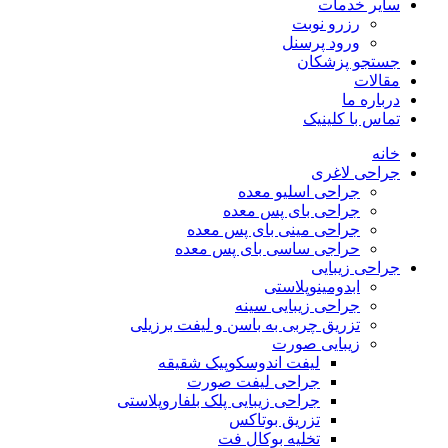
سایر خدمات
رزرو نوبت
ورود پرسنل
جستجو پزشکان
مقالات
درباره ما
تماس با کلینیک
خانه
جراحی لاغری
جراحی اسلیو معده
جراحی بای پس معده
جراحی مینی بای پس معده
حراجی ساسی بای پس معده
جراحی زیبایی
ابدومینوپلاستی
جراحی زیبایی سینه
تزریق چربی به باسن و لیفت برزیلی
زیبایی صورت
لیفت اندوسکوپیک شقیقه
جراحی لیفت صورت
جراحی زیبایی پلک بلفاروپلاستی
تزریق بوتاکس
تخلیه بوکال فت