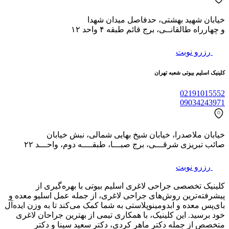
خیابان شهید بهشتی، حدفاصل میدان شهدا
و چهارراه طالقانــی، برج قائم طبقه ۴ واحد ۱۲
رزرو نوبت
کلینیک اسلیم بیوتی شعبه تهران
02191015552
09034243971
خیابان ملاصدرا، خیابان شیخ بهایی شمالی، نبش خیابان
صائب تبریزی شرقـــی، برج صبـــا، طبقــــه دوم، واحـــد ۲۲
رزرو نوبت
کلینیک تخصصی جراحی لاغری اسلیم بیوتی با بهره‌گیری از
پیشرفته‌ترین روش‌های جراحی لاغری، از جمله عمل اسلیو معده و
بای‌پس معده و ابدومینوپلاستی به شما کمک می‌کند تا به وزن ایده‌آل
خود برسید. این کلینیک، با همکاری تیمی از بهترین جراحان لاغری
متخصص از جمله دکتر ماهر کردی، دکتر سعید سینا و دکتر