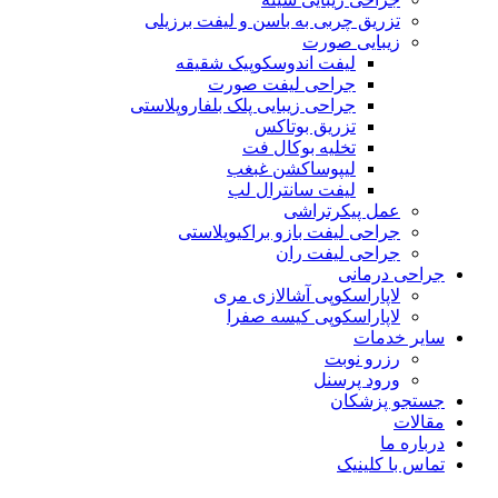
تزریق چربی به باسن و لیفت برزیلی
زیبایی صورت
لیفت اندوسکوپیک شقیقه
جراحی لیفت صورت
جراحی زیبایی پلک بلفاروپلاستی
تزریق بوتاکس
تخلیه بوکال فت
لیپوساکشن غبغب
لیفت سانترال لب
عمل پیکرتراشی
جراحی لیفت بازو براکیوپلاستی
جراحی لیفت ران
جراحی درمانی
لاپاراسکوپی آشالازی مری
لاپاراسکوپی کیسه صفرا
سایر خدمات
رزرو نوبت
ورود پرسنل
جستجو پزشکان
مقالات
درباره ما
تماس با کلینیک