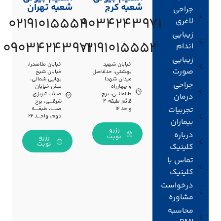
شعبه کرج
شعبه تهران
جراحی
02191015552
09034243971
لاغری
زیبایی
09034243971
02191015552
اندام
زیبایی
خیابان شهید
خیابان ملاصدرا،
صورت
بهشتی، حدفاصل
خیابان شیخ
میدان شهدا
بهایی شمالی،
جراحی
و چهارراه
نبش خیابان
طالقانــی، برج
صائب تبریزی
درمان
قائم طبقه ۴
شرقـــی، برج
تجربیات
واحد ۱۲
صبـــا، طبقــــه
دوم، واحـــد ۲۲
بیماران
رزرو
درباره
نوبت
رزرو
نوبت
کلینیک
تماس با
کلینیک
درخواست
مشاوره
محاسبه