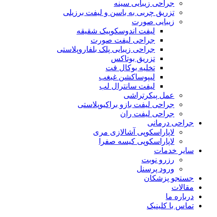
جراحی زیبایی سینه
تزریق چربی به باسن و لیفت برزیلی
زیبایی صورت
لیفت اندوسکوپیک شقیقه
جراحی لیفت صورت
جراحی زیبایی پلک بلفاروپلاستی
تزریق بوتاکس
تخلیه بوکال فت
لیپوساکشن غبغب
لیفت سانترال لب
عمل پیکرتراشی
جراحی لیفت بازو براکیوپلاستی
جراحی لیفت ران
جراحی درمانی
لاپاراسکوپی آشالازی مری
لاپاراسکوپی کیسه صفرا
سایر خدمات
رزرو نوبت
ورود پرسنل
جستجو پزشکان
مقالات
درباره ما
تماس با کلینیک