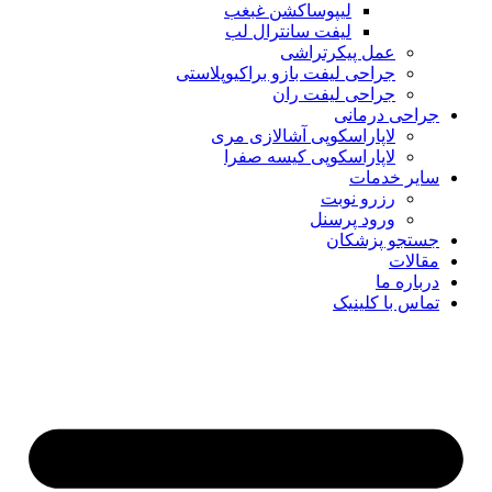
لیپوساکشن غبغب
لیفت سانترال لب
عمل پیکرتراشی
جراحی لیفت بازو براکیوپلاستی
جراحی لیفت ران
جراحی درمانی
لاپاراسکوپی آشالازی مری
لاپاراسکوپی کیسه صفرا
سایر خدمات
رزرو نوبت
ورود پرسنل
جستجو پزشکان
مقالات
درباره ما
تماس با کلینیک