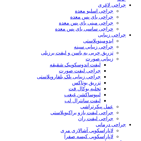
جراحی لاغری
جراحی اسلیو معده
جراحی بای پس معده
جراحی مینی بای پس معده
حراجی ساسی بای پس معده
جراحی زیبایی
ابدومینوپلاستی
جراحی زیبایی سینه
تزریق چربی به باسن و لیفت برزیلی
زیبایی صورت
لیفت اندوسکوپیک شقیقه
جراحی لیفت صورت
جراحی زیبایی پلک بلفاروپلاستی
تزریق بوتاکس
تخلیه بوکال فت
لیپوساکشن غبغب
لیفت سانترال لب
عمل پیکرتراشی
جراحی لیفت بازو براکیوپلاستی
جراحی لیفت ران
جراحی درمانی
لاپاراسکوپی آشالازی مری
لاپاراسکوپی کیسه صفرا