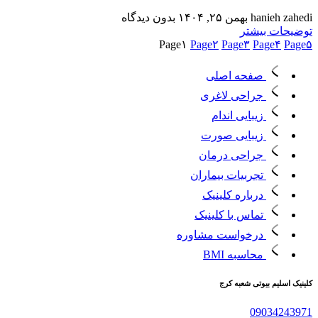
hanieh zahedi
بهمن ۲۵, ۱۴۰۴
بدون دیدگاه
توضیحات بیشتر
Page
۱
Page
۲
Page
۳
Page
۴
Page
۵
صفحه اصلی
جراحی لاغری
زیبایی اندام
زیبایی صورت
جراحی درمان
تجربیات بیماران
درباره کلینیک
تماس با کلینیک
درخواست مشاوره
محاسبه BMI
کلینیک اسلیم بیوتی شعبه کرج
09034243971