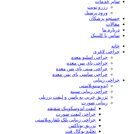
سایر خدمات
رزرو نوبت
ورود پرسنل
جستجو پزشکان
مقالات
درباره ما
تماس با کلینیک
خانه
جراحی لاغری
جراحی اسلیو معده
جراحی بای پس معده
جراحی مینی بای پس معده
حراجی ساسی بای پس معده
جراحی زیبایی
ابدومینوپلاستی
جراحی زیبایی سینه
تزریق چربی به باسن و لیفت برزیلی
زیبایی صورت
لیفت اندوسکوپیک شقیقه
جراحی لیفت صورت
جراحی زیبایی پلک بلفاروپلاستی
تزریق بوتاکس
تخلیه بوکال فت