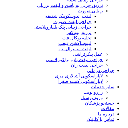
تزریق چربی به باسن و لیفت برزیلی
زیبایی صورت
لیفت اندوسکوپیک شقیقه
جراحی لیفت صورت
جراحی زیبایی پلک بلفاروپلاستی
تزریق بوتاکس
تخلیه بوکال فت
لیپوساکشن غبغب
لیفت سانترال لب
عمل پیکرتراشی
جراحی لیفت بازو براکیوپلاستی
جراحی لیفت ران
جراحی درمانی
لاپاراسکوپی آشالازی مری
لاپاراسکوپی کیسه صفرا
سایر خدمات
رزرو نوبت
ورود پرسنل
جستجو پزشکان
مقالات
درباره ما
تماس با کلینیک