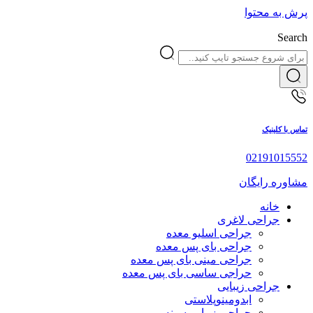
پرش به محتوا
Search
تماس با کلینیک
02191015552
مشاوره رایگان
خانه
جراحی لاغری
جراحی اسلیو معده
جراحی بای پس معده
جراحی مینی بای پس معده
حراجی ساسی بای پس معده
جراحی زیبایی
ابدومینوپلاستی
جراحی زیبایی سینه