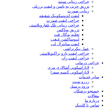
جراحی زیبایی سینه
تزریق چربی به باسن و لیفت برزیلی
زیبایی صورت
لیفت اندوسکوپیک شقیقه
جراحی لیفت صورت
جراحی زیبایی پلک بلفاروپلاستی
تزریق بوتاکس
تخلیه بوکال فت
لیپوساکشن غبغب
لیفت سانترال لب
عمل پیکرتراشی
جراحی لیفت بازو براکیوپلاستی
جراحی لیفت ران
جراحی درمانی
لاپاراسکوپی آشالازی مری
لاپاراسکوپی کیسه صفرا
سایر خدمات
رزرو نوبت
ورود پرسنل
جستجو پزشکان
مقالات
درباره ما
تماس با کلینیک