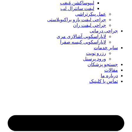
لیپوساکشن غبغب
لیفت سانترال لب
عمل پیکرتراشی
جراحی لیفت بازو براکیوپلاستی
جراحی لیفت ران
جراحی درمانی
لاپاراسکوپی آشالازی مری
لاپاراسکوپی کیسه صفرا
سایر خدمات
رزرو نوبت
ورود پرسنل
جستجو پزشکان
مقالات
درباره ما
تماس با کلینیک