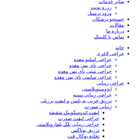
سایر خدمات
رزرو نوبت
ورود پرسنل
جستجو پزشکان
مقالات
درباره ما
تماس با کلینیک
خانه
جراحی لاغری
جراحی اسلیو معده
جراحی بای پس معده
جراحی مینی بای پس معده
حراجی ساسی بای پس معده
جراحی زیبایی
ابدومینوپلاستی
جراحی زیبایی سینه
تزریق چربی به باسن و لیفت برزیلی
زیبایی صورت
لیفت اندوسکوپیک شقیقه
جراحی لیفت صورت
جراحی زیبایی پلک بلفاروپلاستی
تزریق بوتاکس
تخلیه بوکال فت