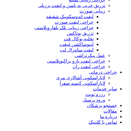
تزریق چربی به باسن و لیفت برزیلی
زیبایی صورت
لیفت اندوسکوپیک شقیقه
جراحی لیفت صورت
جراحی زیبایی پلک بلفاروپلاستی
تزریق بوتاکس
تخلیه بوکال فت
لیپوساکشن غبغب
لیفت سانترال لب
عمل پیکرتراشی
جراحی لیفت بازو براکیوپلاستی
جراحی لیفت ران
جراحی درمانی
لاپاراسکوپی آشالازی مری
لاپاراسکوپی کیسه صفرا
سایر خدمات
رزرو نوبت
ورود پرسنل
جستجو پزشکان
مقالات
درباره ما
تماس با کلینیک