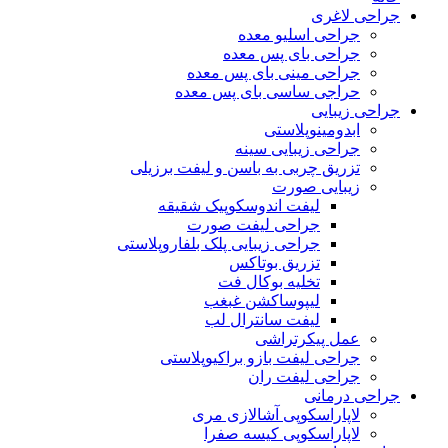
جراحی لاغری
جراحی اسلیو معده
جراحی بای پس معده
جراحی مینی بای پس معده
حراجی ساسی بای پس معده
جراحی زیبایی
ابدومینوپلاستی
جراحی زیبایی سینه
تزریق چربی به باسن و لیفت برزیلی
زیبایی صورت
لیفت اندوسکوپیک شقیقه
جراحی لیفت صورت
جراحی زیبایی پلک بلفاروپلاستی
تزریق بوتاکس
تخلیه بوکال فت
لیپوساکشن غبغب
لیفت سانترال لب
عمل پیکرتراشی
جراحی لیفت بازو براکیوپلاستی
جراحی لیفت ران
جراحی درمانی
لاپاراسکوپی آشالازی مری
لاپاراسکوپی کیسه صفرا