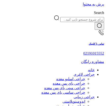
پرش به محتوا
Search
تماس با کلینیک
02191015552
مشاوره رایگان
خانه
جراحی لاغری
جراحی اسلیو معده
جراحی بای پس معده
جراحی مینی بای پس معده
حراجی ساسی بای پس معده
جراحی زیبایی
ابدومینوپلاستی
جراحی زیبایی سینه