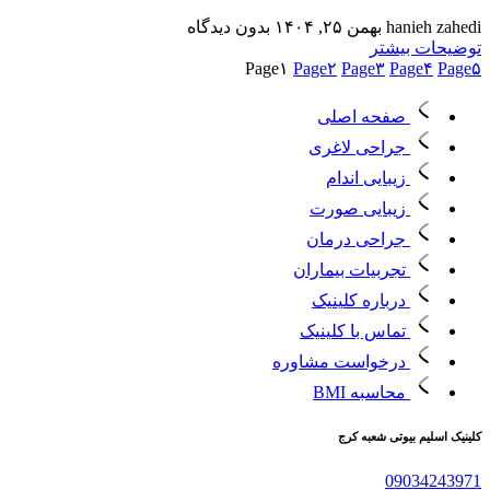
hanieh zahedi
بهمن ۲۵, ۱۴۰۴
بدون دیدگاه
توضیحات بیشتر
Page
۱
Page
۲
Page
۳
Page
۴
Page
۵
صفحه اصلی
جراحی لاغری
زیبایی اندام
زیبایی صورت
جراحی درمان
تجربیات بیماران
درباره کلینیک
تماس با کلینیک
درخواست مشاوره
محاسبه BMI
کلینیک اسلیم بیوتی شعبه کرج
09034243971