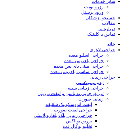
سایر خدمات
رزرو نوبت
ورود پرسنل
جستجو پزشکان
مقالات
درباره ما
تماس با کلینیک
خانه
جراحی لاغری
جراحی اسلیو معده
جراحی بای پس معده
جراحی مینی بای پس معده
حراجی ساسی بای پس معده
جراحی زیبایی
ابدومینوپلاستی
جراحی زیبایی سینه
تزریق چربی به باسن و لیفت برزیلی
زیبایی صورت
لیفت اندوسکوپیک شقیقه
جراحی لیفت صورت
جراحی زیبایی پلک بلفاروپلاستی
تزریق بوتاکس
تخلیه بوکال فت