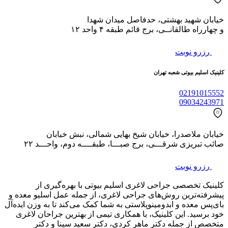
خیابان شهید بهشتی، حدفاصل میدان شهدا
و چهارراه طالقانــی، برج قائم طبقه ۴ واحد ۱۲
رزرو نوبت
کلینیک اسلیم بیوتی شعبه تهران
02191015552
09034243971
خیابان ملاصدرا، خیابان شیخ بهایی شمالی، نبش خیابان
صائب تبریزی شرقـــی، برج صبـــا، طبقــــه دوم، واحـــد ۲۲
رزرو نوبت
کلینیک تخصصی جراحی لاغری اسلیم بیوتی با بهره‌گیری از
پیشرفته‌ترین روش‌های جراحی لاغری، از جمله عمل اسلیو معده و
بای‌پس معده و ابدومینوپلاستی به شما کمک می‌کند تا به وزن ایده‌آل
خود برسید. این کلینیک، با همکاری تیمی از بهترین جراحان لاغری
متخصص از جمله دکتر ماهر کردی، دکتر سعید سینا و دکتر