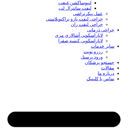
لیپوساکشن غبغب
لیفت سانترال لب
عمل پیکرتراشی
جراحی لیفت بازو براکیوپلاستی
جراحی لیفت ران
جراحی درمانی
لاپاراسکوپی آشالازی مری
لاپاراسکوپی کیسه صفرا
سایر خدمات
رزرو نوبت
ورود پرسنل
جستجو پزشکان
مقالات
درباره ما
تماس با کلینیک