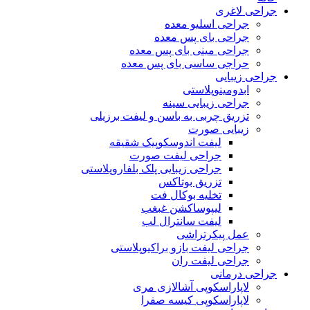
جراحی لاغری
جراحی اسلیو معده
جراحی بای پس معده
جراحی مینی بای پس معده
حراجی ساسی بای پس معده
جراحی زیبایی
ابدومینوپلاستی
جراحی زیبایی سینه
تزریق چربی به باسن و لیفت برزیلی
زیبایی صورت
لیفت اندوسکوپیک شقیقه
جراحی لیفت صورت
جراحی زیبایی پلک بلفاروپلاستی
تزریق بوتاکس
تخلیه بوکال فت
لیپوساکشن غبغب
لیفت سانترال لب
عمل پیکرتراشی
جراحی لیفت بازو براکیوپلاستی
جراحی لیفت ران
جراحی درمانی
لاپاراسکوپی آشالازی مری
لاپاراسکوپی کیسه صفرا