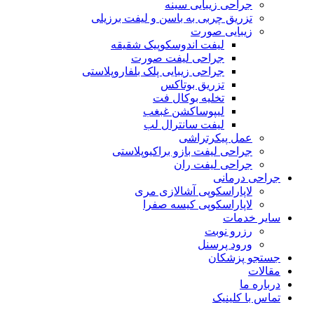
جراحی زیبایی سینه
تزریق چربی به باسن و لیفت برزیلی
زیبایی صورت
لیفت اندوسکوپیک شقیقه
جراحی لیفت صورت
جراحی زیبایی پلک بلفاروپلاستی
تزریق بوتاکس
تخلیه بوکال فت
لیپوساکشن غبغب
لیفت سانترال لب
عمل پیکرتراشی
جراحی لیفت بازو براکیوپلاستی
جراحی لیفت ران
جراحی درمانی
لاپاراسکوپی آشالازی مری
لاپاراسکوپی کیسه صفرا
سایر خدمات
رزرو نوبت
ورود پرسنل
جستجو پزشکان
مقالات
درباره ما
تماس با کلینیک