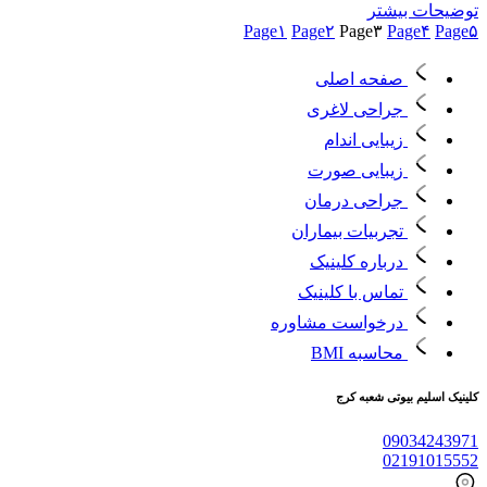
توضیحات بیشتر
Page
۱
Page
۲
Page
۳
Page
۴
Page
۵
صفحه اصلی
جراحی لاغری
زیبایی اندام
زیبایی صورت
جراحی درمان
تجربیات بیماران
درباره کلینیک
تماس با کلینیک
درخواست مشاوره
محاسبه BMI
کلینیک اسلیم بیوتی شعبه کرج
09034243971
02191015552