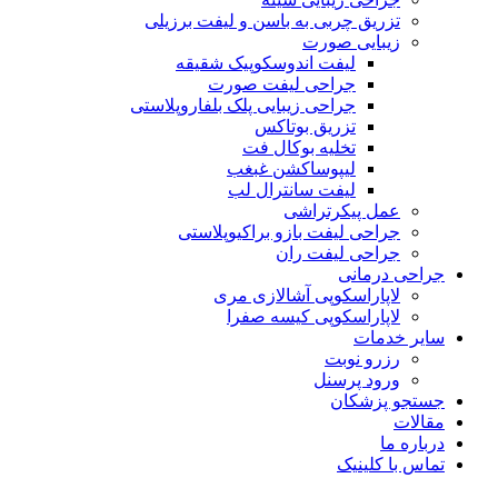
تزریق چربی به باسن و لیفت برزیلی
زیبایی صورت
لیفت اندوسکوپیک شقیقه
جراحی لیفت صورت
جراحی زیبایی پلک بلفاروپلاستی
تزریق بوتاکس
تخلیه بوکال فت
لیپوساکشن غبغب
لیفت سانترال لب
عمل پیکرتراشی
جراحی لیفت بازو براکیوپلاستی
جراحی لیفت ران
جراحی درمانی
لاپاراسکوپی آشالازی مری
لاپاراسکوپی کیسه صفرا
سایر خدمات
رزرو نوبت
ورود پرسنل
جستجو پزشکان
مقالات
درباره ما
تماس با کلینیک