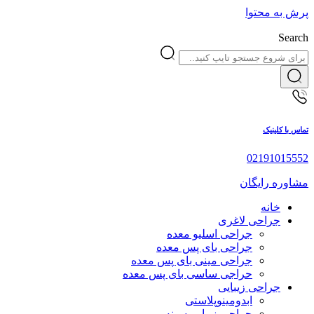
پرش به محتوا
Search
تماس با کلینیک
02191015552
مشاوره رایگان
خانه
جراحی لاغری
جراحی اسلیو معده
جراحی بای پس معده
جراحی مینی بای پس معده
حراجی ساسی بای پس معده
جراحی زیبایی
ابدومینوپلاستی
جراحی زیبایی سینه