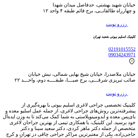
خیابان شهید بهشتی، حدفاصل میدان شهدا
و چهارراه طالقانــی، برج قائم طبقه ۴ واحد ۱۲
رزرو نوبت
کلینیک اسلیم بیوتی شعبه تهران
02191015552
09034243971
خیابان ملاصدرا، خیابان شیخ بهایی شمالی، نبش خیابان
صائب تبریزی شرقـــی، برج صبـــا، طبقــــه دوم، واحـــد ۲۲
رزرو نوبت
کلینیک تخصصی جراحی لاغری اسلیم بیوتی با بهره‌گیری از
پیشرفته‌ترین روش‌های جراحی لاغری، از جمله عمل اسلیو معده و
بای‌پس معده و ابدومینوپلاستی به شما کمک می‌کند تا به وزن ایده‌آل
خود برسید. این کلینیک، با همکاری تیمی از بهترین جراحان لاغری
متخصص از جمله دکتر ماهر کردی، دکتر سعید سینا و دکتر
حاجی‌زاده، یکی از معتبرترین مراکز جراحی چاقی در تهران و کرج