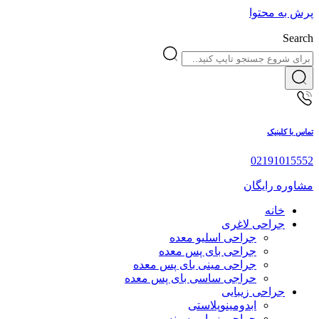
پرش به محتوا
Search
تماس با کلینیک
02191015552
مشاوره رایگان
خانه
جراحی لاغری
جراحی اسلیو معده
جراحی بای پس معده
جراحی مینی بای پس معده
حراجی ساسی بای پس معده
جراحی زیبایی
ابدومینوپلاستی
جراحی زیبایی سینه