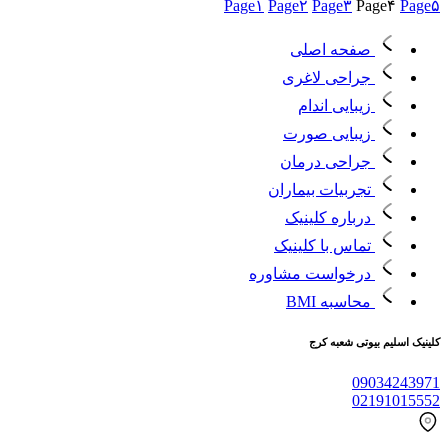
Page
۱
Page
۲
Page
۳
Page
۴
Page
۵
صفحه اصلی
جراحی لاغری
زیبایی اندام
زیبایی صورت
جراحی درمان
تجربیات بیماران
درباره کلینیک
تماس با کلینیک
درخواست مشاوره
محاسبه BMI
کلینیک اسلیم بیوتی شعبه کرج
09034243971
02191015552