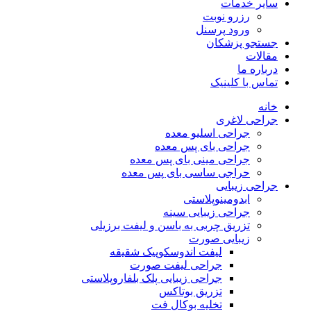
سایر خدمات
رزرو نوبت
ورود پرسنل
جستجو پزشکان
مقالات
درباره ما
تماس با کلینیک
خانه
جراحی لاغری
جراحی اسلیو معده
جراحی بای پس معده
جراحی مینی بای پس معده
حراجی ساسی بای پس معده
جراحی زیبایی
ابدومینوپلاستی
جراحی زیبایی سینه
تزریق چربی به باسن و لیفت برزیلی
زیبایی صورت
لیفت اندوسکوپیک شقیقه
جراحی لیفت صورت
جراحی زیبایی پلک بلفاروپلاستی
تزریق بوتاکس
تخلیه بوکال فت