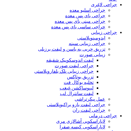
جراحی لاغری
جراحی اسلیو معده
جراحی بای پس معده
جراحی مینی بای پس معده
حراجی ساسی بای پس معده
جراحی زیبایی
ابدومینوپلاستی
جراحی زیبایی سینه
تزریق چربی به باسن و لیفت برزیلی
زیبایی صورت
لیفت اندوسکوپیک شقیقه
جراحی لیفت صورت
جراحی زیبایی پلک بلفاروپلاستی
تزریق بوتاکس
تخلیه بوکال فت
لیپوساکشن غبغب
لیفت سانترال لب
عمل پیکرتراشی
جراحی لیفت بازو براکیوپلاستی
جراحی لیفت ران
جراحی درمانی
لاپاراسکوپی آشالازی مری
لاپاراسکوپی کیسه صفرا