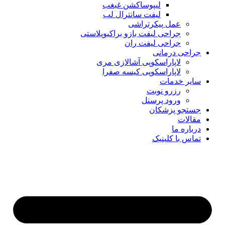
لیپوساکشن غبغب
لیفت سانترال لب
عمل پیکرتراشی
جراحی لیفت بازو براکیوپلاستی
جراحی لیفت ران
جراحی درمانی
لاپاراسکوپی آشالازی مری
لاپاراسکوپی کیسه صفرا
سایر خدمات
رزرو نوبت
ورود پرسنل
جستجو پزشکان
مقالات
درباره ما
تماس با کلینیک