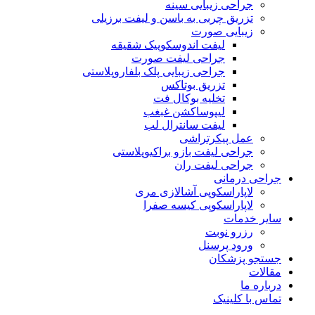
جراحی زیبایی سینه
تزریق چربی به باسن و لیفت برزیلی
زیبایی صورت
لیفت اندوسکوپیک شقیقه
جراحی لیفت صورت
جراحی زیبایی پلک بلفاروپلاستی
تزریق بوتاکس
تخلیه بوکال فت
لیپوساکشن غبغب
لیفت سانترال لب
عمل پیکرتراشی
جراحی لیفت بازو براکیوپلاستی
جراحی لیفت ران
جراحی درمانی
لاپاراسکوپی آشالازی مری
لاپاراسکوپی کیسه صفرا
سایر خدمات
رزرو نوبت
ورود پرسنل
جستجو پزشکان
مقالات
درباره ما
تماس با کلینیک