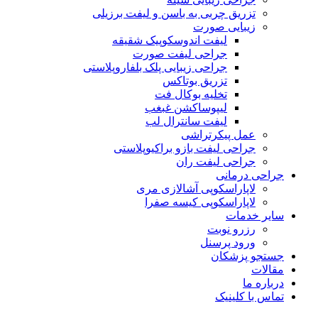
تزریق چربی به باسن و لیفت برزیلی
زیبایی صورت
لیفت اندوسکوپیک شقیقه
جراحی لیفت صورت
جراحی زیبایی پلک بلفاروپلاستی
تزریق بوتاکس
تخلیه بوکال فت
لیپوساکشن غبغب
لیفت سانترال لب
عمل پیکرتراشی
جراحی لیفت بازو براکیوپلاستی
جراحی لیفت ران
جراحی درمانی
لاپاراسکوپی آشالازی مری
لاپاراسکوپی کیسه صفرا
سایر خدمات
رزرو نوبت
ورود پرسنل
جستجو پزشکان
مقالات
درباره ما
تماس با کلینیک