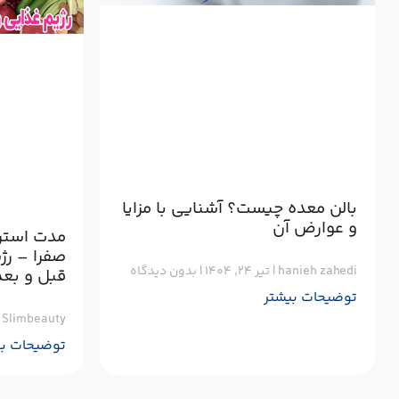
بالن معده چیست؟ آشنایی با مزایا
و عوارض آن
مدت استر
صفرا – رژ
hanieh zahedi
تیر ۲۴, ۱۴۰۴
بدون دیدگاه
قبل و بعد
توضیحات بیشتر
Slimbeauty
توضیحات بی