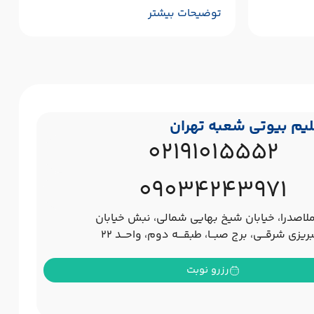
توضیحات بیشتر
یم بیوتی شعبه تهران
02191015552
09034243971
ملاصدرا، خیابان شیخ بهایی شمالی، نبش خیابان
زی شرقـــی، برج صبـــا، طبقــــه دوم، واحـــد ۲۲
رزرو نوبت