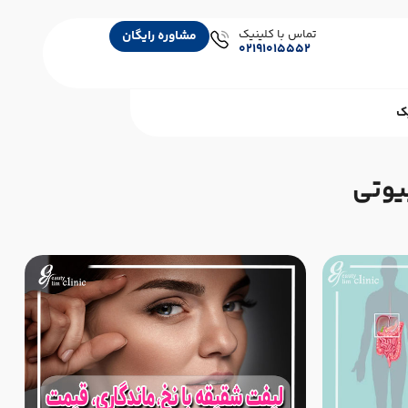
تماس با کلینیک
مشاوره رایگان
02191015552
ک
یوتی