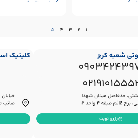
۵
۴
۳
۲
۱
وتی شعبه کرج
کلینیک اسل
0903424397
0219101555
شتی، حدفاصل میدان شهدا
خیابان 
برج قائم طبقه ۴ واحد ۱۲
صائب تبری
رزرو نوبت