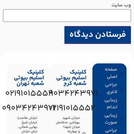
‌ سایت
صفحه
کلینیک
کلینیک
اصلی
اسلیم بیوتی
اسلیم بیوتی
شعبه کرج
شعبه تهران
جراحی
02191015552
09034243971
لاغری
زیبایی
09034243971
02191015552
اندام
زیبایی
خیابان شهید
خیابان ملاصدرا،
صورت
بهشتی، حدفاصل
خیابان شیخ
میدان شهدا
بهایی شمالی،
جراحی
و چهارراه
نبش خیابان