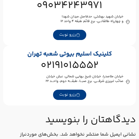
09034243971
خیابان شهید بهشتی، حدفاصل میدان شهدا
و چهارراه طالقانــی، برج قائم طبقه ۴ واحد ۱۲
رزرو نوبت
کلینیک اسلیم بیوتی شعبه تهران
02191015552
خیابان ملاصدرا، خیابان شیخ بهایی شمالی، نبش خیابان
صائب تبریزی شرقـــی، برج صبـــا، طبقــــه دوم، واحـــد ۲۲
رزرو نوبت
یدگاهتان را بنویسید
انی ایمیل شما منتشر نخواهد شد.
بخش‌های موردنیاز