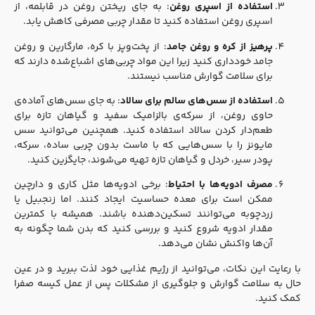
استفاده از اسپری روغن
: به جای ریختن روغن در قابلمه، از
اسپری روغن استفاده کنید تا مقدار چربی مصرفی کاهش یابد.
پرهیز از کره و روغن جامد
: از پخت‌وپز با کره، مارگارین و روغن
جامد خودداری کنید زیرا این مواد چربی‌های اشباع‌شده دارند که
برای سلامت گوارش مناسب نیستند.
استفاده از سس‌های سالم برای سالاد
: به جای سس‌های آماده‌ی
حاوی روغن، از سرکه‌ی بالزامیک سفید و گیاهان تازه برای
طعم‌دار کردن سالاد استفاده کنید. همچنین می‌توانید سس
مایونز را با سس‌هایی که با ماست بدون چربی ساده، سرکه،
پودر سیر، خردل و گیاهان تازه تهیه می‌شوند، جایگزین کنید.
مصرف ادویه‌ها با احتیاط
: برخی ادویه‌ها مثل کاری و دارچین
ممکن است برای معده حساسیت ایجاد کنند. اما زنجبیل یا
زردچوبه می‌توانند تسکین‌دهنده باشند. همیشه با کمترین
مقدار ادویه شروع کنید و بررسی کنید که بدن شما چگونه به
آن‌ها واکنش نشان می‌دهد.
با رعایت این نکات، می‌توانید از رژیم غذایی خود لذت ببرید و در عین
حال به سلامت گوارش و جلوگیری از مشکلات پس از عمل کیسه صفرا
کمک کنید.