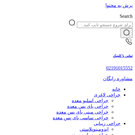
پرش به محتوا
Search
تماس با کلینیک
02191015552
مشاوره رایگان
خانه
جراحی لاغری
جراحی اسلیو معده
جراحی بای پس معده
جراحی مینی بای پس معده
حراجی ساسی بای پس معده
جراحی زیبایی
ابدومینوپلاستی
جراحی زیبایی سینه