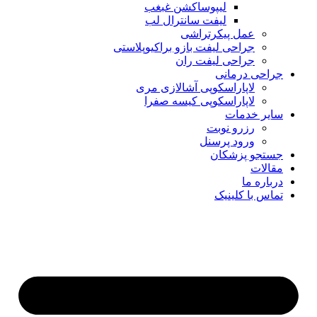
لیپوساکشن غبغب
لیفت سانترال لب
عمل پیکرتراشی
جراحی لیفت بازو براکیوپلاستی
جراحی لیفت ران
جراحی درمانی
لاپاراسکوپی آشالازی مری
لاپاراسکوپی کیسه صفرا
سایر خدمات
رزرو نوبت
ورود پرسنل
جستجو پزشکان
مقالات
درباره ما
تماس با کلینیک