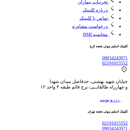
تجربیات بیماران
درباره کلینیک
تماس با کلینیک
درخواست مشاوره
محاسبه BMI
کلینیک اسلیم بیوتی شعبه کرج
09034243971
02191015552
خیابان شهید بهشتی، حدفاصل میدان شهدا
و چهارراه طالقانــی، برج قائم طبقه ۴ واحد ۱۲
رزرو نوبت
کلینیک اسلیم بیوتی شعبه تهران
02191015552
09034243971