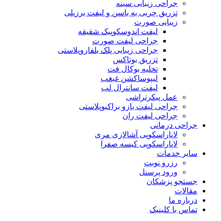
جراحی زیبایی سینه
تزریق چربی به باسن و لیفت برزیلی
زیبایی صورت
لیفت اندوسکوپیک شقیقه
جراحی لیفت صورت
جراحی زیبایی پلک بلفاروپلاستی
تزریق بوتاکس
تخلیه بوکال فت
لیپوساکشن غبغب
لیفت سانترال لب
عمل پیکرتراشی
جراحی لیفت بازو براکیوپلاستی
جراحی لیفت ران
جراحی درمانی
لاپاراسکوپی آشالازی مری
لاپاراسکوپی کیسه صفرا
سایر خدمات
رزرو نوبت
ورود پرسنل
جستجو پزشکان
مقالات
درباره ما
تماس با کلینیک