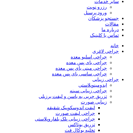
سایر خدمات
رزرو نوبت
ورود پرسنل
جستجو پزشکان
مقالات
درباره ما
تماس با کلینیک
خانه
جراحی لاغری
جراحی اسلیو معده
جراحی بای پس معده
جراحی مینی بای پس معده
حراجی ساسی بای پس معده
جراحی زیبایی
ابدومینوپلاستی
جراحی زیبایی سینه
تزریق چربی به باسن و لیفت برزیلی
زیبایی صورت
لیفت اندوسکوپیک شقیقه
جراحی لیفت صورت
جراحی زیبایی پلک بلفاروپلاستی
تزریق بوتاکس
تخلیه بوکال فت