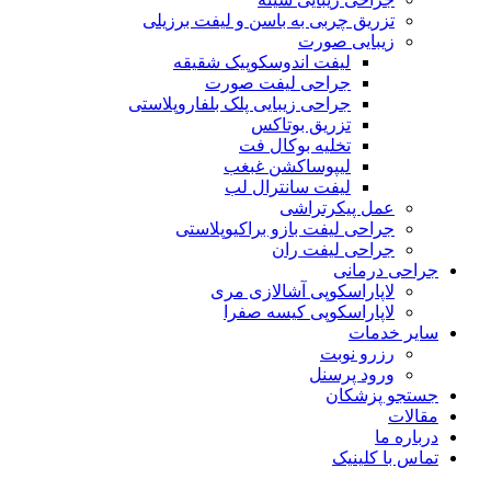
تزریق چربی به باسن و لیفت برزیلی
زیبایی صورت
لیفت اندوسکوپیک شقیقه
جراحی لیفت صورت
جراحی زیبایی پلک بلفاروپلاستی
تزریق بوتاکس
تخلیه بوکال فت
لیپوساکشن غبغب
لیفت سانترال لب
عمل پیکرتراشی
جراحی لیفت بازو براکیوپلاستی
جراحی لیفت ران
جراحی درمانی
لاپاراسکوپی آشالازی مری
لاپاراسکوپی کیسه صفرا
سایر خدمات
رزرو نوبت
ورود پرسنل
جستجو پزشکان
مقالات
درباره ما
تماس با کلینیک