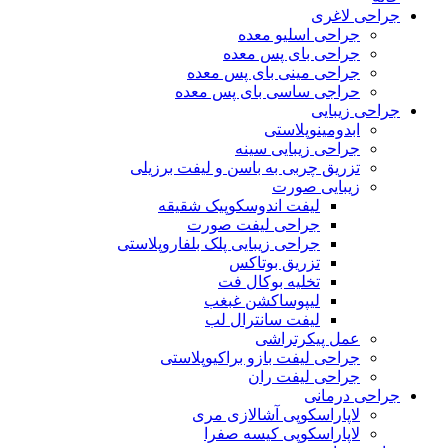
جراحی لاغری
جراحی اسلیو معده
جراحی بای پس معده
جراحی مینی بای پس معده
حراجی ساسی بای پس معده
جراحی زیبایی
ابدومینوپلاستی
جراحی زیبایی سینه
تزریق چربی به باسن و لیفت برزیلی
زیبایی صورت
لیفت اندوسکوپیک شقیقه
جراحی لیفت صورت
جراحی زیبایی پلک بلفاروپلاستی
تزریق بوتاکس
تخلیه بوکال فت
لیپوساکشن غبغب
لیفت سانترال لب
عمل پیکرتراشی
جراحی لیفت بازو براکیوپلاستی
جراحی لیفت ران
جراحی درمانی
لاپاراسکوپی آشالازی مری
لاپاراسکوپی کیسه صفرا