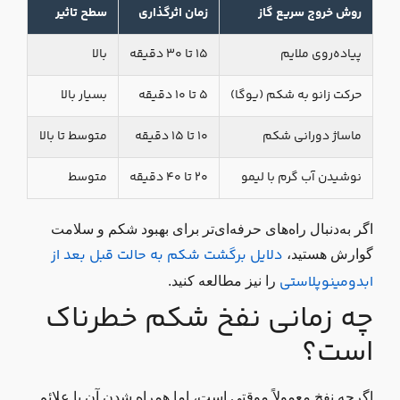
روش خروج سریع گاز
زمان اثرگذاری
سطح تاثیر
پیاده‌روی ملایم
۱۵ تا ۳۰ دقیقه
بالا
حرکت زانو به شکم (یوگا)
۵ تا ۱۰ دقیقه
بسیار بالا
ماساژ دورانی شکم
۱۰ تا ۱۵ دقیقه
متوسط تا بالا
نوشیدن آب گرم با لیمو
۲۰ تا ۴۰ دقیقه
متوسط
اگر به‌دنبال راه‌های حرفه‌ای‌تر برای بهبود شکم و سلامت
دلایل برگشت شکم به حالت قبل بعد از
گوارش هستید،
ابدومینوپلاستی
را نیز مطالعه کنید.
چه زمانی نفخ شکم خطرناک
است؟
اگرچه نفخ معمولاً موقتی است، اما همراه شدن آن با علائم