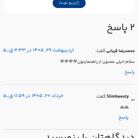
رزرو نوبت
۲ پا
اردیبهشت ۲۹, ۱۴۰۵ در ۳:۳۳ ق٫ظ
گفت:
محمدرضا قربان
سلام خیلی ممنون از راهنمایتون🌹🌹🌹
پاس
خرداد ۲۰, ۱۴۰۵ در ۱۱:۵۹ ق٫ظ
گفت:
Slimbeauty
🙏🙏
پاسخ