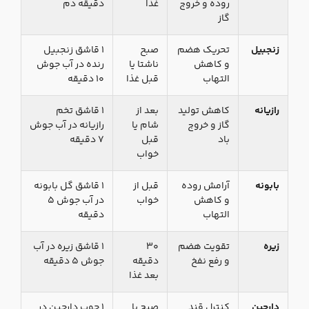
روده و خروج
غذا
دقیقه دم
گاز
زنجبیل
تحریک هضم
صبح
۱ قاشق زنجبیل
و کاهش
ناشتا یا
رنده در آب جوش
التهاب
قبل غذا
۱۰ دقیقه
رازیانه
کاهش تولید
بعد از
۱ قاشق تخم
گاز و خروج
شام یا
رازیانه در آب جوش
باد
قبل
۷ دقیقه
خواب
بابونه
آرامش روده
قبل از
۱ قاشق گل بابونه
و کاهش
خواب
در آب جوش ۵
التهاب
دقیقه
زیره
تقویت هضم
۳۰
۱ قاشق زیره در آب
و رفع نفخ
دقیقه
جوش ۵ دقیقه
بعد غذا
دارچین
کنترل قند
صبح یا
۱ چوب دارچین در