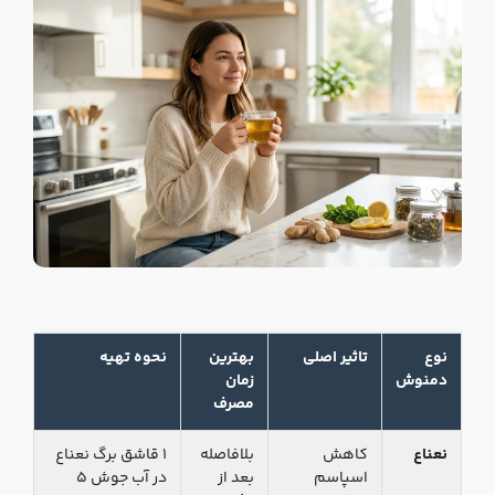
نوع
تاثیر اصلی
بهترین
نحوه تهیه
دمنوش
زمان
مصرف
نعناع
کاهش
بلافاصله
۱ قاشق برگ نعناع
اسپاسم
بعد از
در آب جوش ۵