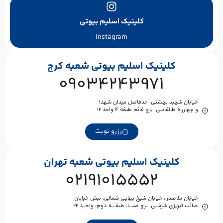
کلینیک اسلیم بیوتی
Instagram
کلینیک اسلیم بیوتی شعبه کرج
09034243971
خیابان شهید بهشتی، حدفاصل میدان شهدا
و چهارراه طالقانــی، برج قائم طبقه ۴ واحد ۱۲
رزرو نوبت
کلینیک اسلیم بیوتی شعبه تهران
02191015552
خیابان ملاصدرا، خیابان شیخ بهایی شمالی، نبش خیابان
صائب تبریزی شرقـــی، برج صبـــا، طبقــــه دوم، واحـــد ۲۲