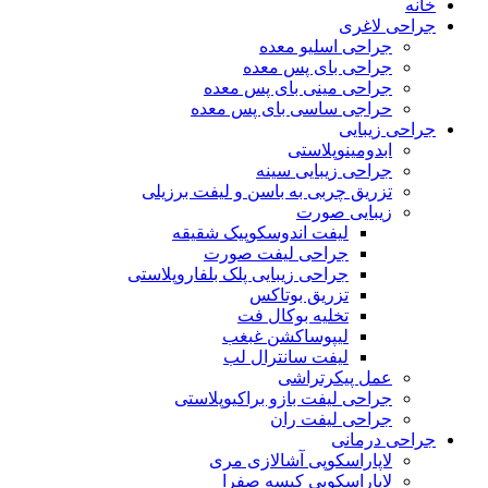
خانه
جراحی لاغری
جراحی اسلیو معده
جراحی بای پس معده
جراحی مینی بای پس معده
حراجی ساسی بای پس معده
جراحی زیبایی
ابدومینوپلاستی
جراحی زیبایی سینه
تزریق چربی به باسن و لیفت برزیلی
زیبایی صورت
لیفت اندوسکوپیک شقیقه
جراحی لیفت صورت
جراحی زیبایی پلک بلفاروپلاستی
تزریق بوتاکس
تخلیه بوکال فت
لیپوساکشن غبغب
لیفت سانترال لب
عمل پیکرتراشی
جراحی لیفت بازو براکیوپلاستی
جراحی لیفت ران
جراحی درمانی
لاپاراسکوپی آشالازی مری
لاپاراسکوپی کیسه صفرا