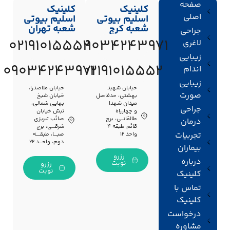
صفحه
کلینیک
کلینیک
اصلی
اسلیم بیوتی
اسلیم بیوتی
شعبه کرج
شعبه تهران
جراحی
02191015552
09034243971
لاغری
زیبایی
09034243971
02191015552
اندام
زیبایی
خیابان شهید
خیابان ملاصدرا،
صورت
بهشتی، حدفاصل
خیابان شیخ
میدان شهدا
بهایی شمالی،
جراحی
و چهارراه
نبش خیابان
طالقانــی، برج
صائب تبریزی
درمان
قائم طبقه ۴
شرقـــی، برج
تجربیات
واحد ۱۲
صبـــا، طبقــــه
دوم، واحـــد ۲۲
بیماران
رزرو
درباره
نوبت
رزرو
نوبت
کلینیک
تماس با
کلینیک
درخواست
مشاوره