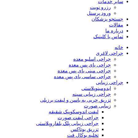
سایر خدمات
رزرو نوبت
ورود پرسنل
جستجو پزشکان
مقالات
درباره ما
تماس با کلینیک
خانه
جراحی لاغری
جراحی اسلیو معده
جراحی بای پس معده
جراحی مینی بای پس معده
حراجی ساسی بای پس معده
جراحی زیبایی
ابدومینوپلاستی
جراحی زیبایی سینه
تزریق چربی به باسن و لیفت برزیلی
زیبایی صورت
لیفت اندوسکوپیک شقیقه
جراحی لیفت صورت
جراحی زیبایی پلک بلفاروپلاستی
تزریق بوتاکس
تخلیه بوکال فت