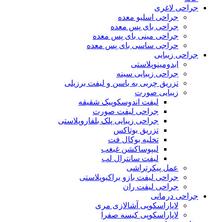
جراحی لاغری
جراحی اسلیو معده
جراحی بای پس معده
جراحی مینی بای پس معده
حراجی ساسی بای پس معده
جراحی زیبایی
ابدومینوپلاستی
جراحی زیبایی سینه
تزریق چربی به باسن و لیفت برزیلی
زیبایی صورت
لیفت اندوسکوپیک شقیقه
جراحی لیفت صورت
جراحی زیبایی پلک بلفاروپلاستی
تزریق بوتاکس
تخلیه بوکال فت
لیپوساکشن غبغب
لیفت سانترال لب
عمل پیکرتراشی
جراحی لیفت بازو براکیوپلاستی
جراحی لیفت ران
جراحی درمانی
لاپاراسکوپی آشالازی مری
لاپاراسکوپی کیسه صفرا