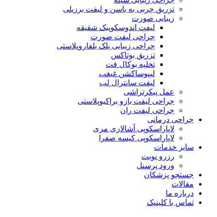
تزریق چربی به باسن و لیفت برزیلی
زیبایی صورت
لیفت اندوسکوپیک شقیقه
جراحی لیفت صورت
جراحی زیبایی پلک بلفاروپلاستی
تزریق بوتاکس
تخلیه بوکال فت
لیپوساکشن غبغب
لیفت سانترال لب
عمل پیکرتراشی
جراحی لیفت بازو براکیوپلاستی
جراحی لیفت ران
جراحی درمانی
لاپاراسکوپی آشالازی مری
لاپاراسکوپی کیسه صفرا
سایر خدمات
رزرو نوبت
ورود پرسنل
جستجو پزشکان
مقالات
درباره ما
تماس با کلینیک