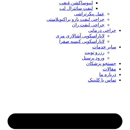
لیپوساکشن غبغب
لیفت سانترال لب
عمل پیکرتراشی
جراحی لیفت بازو براکیوپلاستی
جراحی لیفت ران
جراحی درمانی
لاپاراسکوپی آشالازی مری
لاپاراسکوپی کیسه صفرا
سایر خدمات
رزرو نوبت
ورود پرسنل
جستجو پزشکان
مقالات
درباره ما
تماس با کلینیک