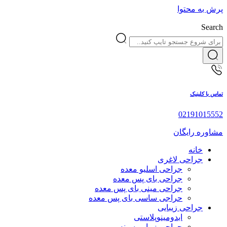
پرش به محتوا
Search
تماس با کلینیک
02191015552
مشاوره رایگان
خانه
جراحی لاغری
جراحی اسلیو معده
جراحی بای پس معده
جراحی مینی بای پس معده
حراجی ساسی بای پس معده
جراحی زیبایی
ابدومینوپلاستی
جراحی زیبایی سینه