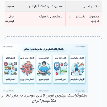
مکمل غذایی
سیری، فیبر، کمک گوارشی
فیبرها، پروبی
محصول ناشناس یا
نامشخص یا محرک
برخی نمون
قاچاق
اینترنتی
اینفوگرافیک بهترین قرص لاغری موجود در داروخانه و
مکانیسم اثر آن