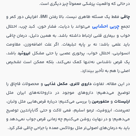
در حالی که واقعیت پزشکی معمولاً چیز دیگری است.
چاقی
فقط یک مسئله ظاهری نیست. بالا رفتن BMI، افزایش دور کمر و
چربی احشایی
تجمع
می‌تواند با دیابت، فشار خون، کبد چرب، اختلال
خواب و بیماری قلبی ارتباط داشته باشد. به همین دلیل، درمان چاقی
باید علمی باشد؛ نه بر پایه تبلیغات. اگر علت اضافه‌وزن، مقاومت
انسولینی، اختلال خواب، پرخوری عصبی یا حتی مشکل
تیروئید
باشد،
یک قرص ناشناس نه‌تنها کمک نمی‌کند، بلکه ممکن است تشخیص
اصلی را هم به تأخیر بیندازد.
در این مقاله، تفاوت
داروی لاغری
،
مکمل غذایی
و محصولات قاچاق را
توضیح می‌دهیم؛ داروهای موجود در داروخانه‌های ایران مثل
ارلیستات
و
متفورمین
را بررسی می‌کنیم؛ درباره قرص‌هایی مثل ولبان،
تمپرمنت، ایزوفیت، ترمو اسلیم، فمی لاکت و حتی گاباپانتین توضیح
می‌دهیم؛ و در نهایت روشن می‌کنیم چه زمانی قرص جواب نمی‌دهد و
باید به درمان‌های اصولی‌تر مثل بوتاکس معده یا جراحی چاقی فکر کرد.