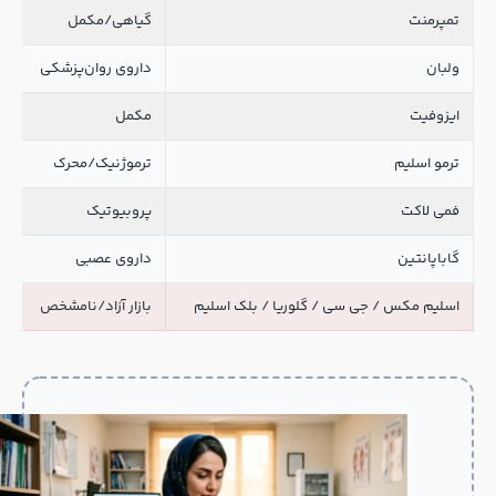
تمپرمنت
گیاهی/مکمل
محد
ولبان
داروی روان‌پزشکی
غیر
ایزوفیت
مکمل
معمو
ترمو اسلیم
ترموژنیک/محرک
متو
فمی لاکت
پروبیوتیک
مست
گاباپانتین
داروی عصبی
برا
اسلیم مکس / جی سی / گلوریا / بلک اسلیم
بازار آزاد/نامشخص
نام