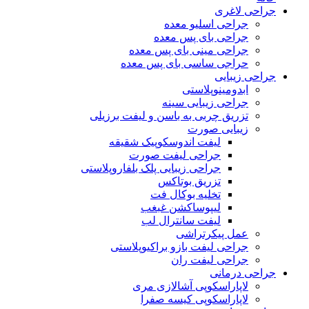
جراحی لاغری
جراحی اسلیو معده
جراحی بای پس معده
جراحی مینی بای پس معده
حراجی ساسی بای پس معده
جراحی زیبایی
ابدومینوپلاستی
جراحی زیبایی سینه
تزریق چربی به باسن و لیفت برزیلی
زیبایی صورت
لیفت اندوسکوپیک شقیقه
جراحی لیفت صورت
جراحی زیبایی پلک بلفاروپلاستی
تزریق بوتاکس
تخلیه بوکال فت
لیپوساکشن غبغب
لیفت سانترال لب
عمل پیکرتراشی
جراحی لیفت بازو براکیوپلاستی
جراحی لیفت ران
جراحی درمانی
لاپاراسکوپی آشالازی مری
لاپاراسکوپی کیسه صفرا