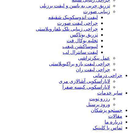
تزریق چربی به باسن و لیفت برزیلی
زیبایی صورت
لیفت اندوسکوپیک شقیقه
جراحی لیفت صورت
جراحی زیبایی پلک بلفاروپلاستی
تزریق بوتاکس
تخلیه بوکال فت
لیپوساکشن غبغب
لیفت سانترال لب
عمل پیکرتراشی
جراحی لیفت بازو براکیوپلاستی
جراحی لیفت ران
جراحی درمانی
لاپاراسکوپی آشالازی مری
لاپاراسکوپی کیسه صفرا
سایر خدمات
رزرو نوبت
ورود پرسنل
جستجو پزشکان
مقالات
درباره ما
تماس با کلینیک