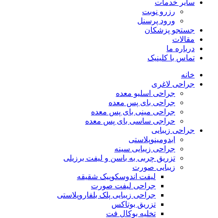
سایر خدمات
رزرو نوبت
ورود پرسنل
جستجو پزشکان
مقالات
درباره ما
تماس با کلینیک
خانه
جراحی لاغری
جراحی اسلیو معده
جراحی بای پس معده
جراحی مینی بای پس معده
حراجی ساسی بای پس معده
جراحی زیبایی
ابدومینوپلاستی
جراحی زیبایی سینه
تزریق چربی به باسن و لیفت برزیلی
زیبایی صورت
لیفت اندوسکوپیک شقیقه
جراحی لیفت صورت
جراحی زیبایی پلک بلفاروپلاستی
تزریق بوتاکس
تخلیه بوکال فت