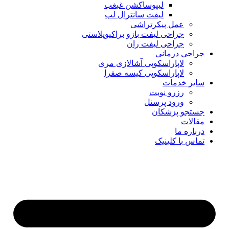
لیپوساکشن غبغب
لیفت سانترال لب
عمل پیکرتراشی
جراحی لیفت بازو براکیوپلاستی
جراحی لیفت ران
جراحی درمانی
لاپاراسکوپی آشالازی مری
لاپاراسکوپی کیسه صفرا
سایر خدمات
رزرو نوبت
ورود پرسنل
جستجو پزشکان
مقالات
درباره ما
تماس با کلینیک