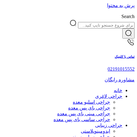
پرش به محتوا
Search
تماس با کلینیک
02191015552
مشاوره رایگان
خانه
جراحی لاغری
جراحی اسلیو معده
جراحی بای پس معده
جراحی مینی بای پس معده
حراجی ساسی بای پس معده
جراحی زیبایی
ابدومینوپلاستی
جراحی زیبایی سینه