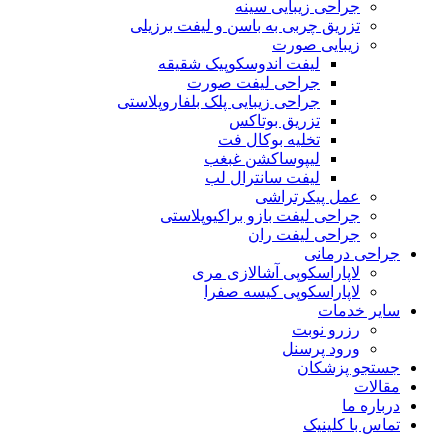
جراحی زیبایی سینه
تزریق چربی به باسن و لیفت برزیلی
زیبایی صورت
لیفت اندوسکوپیک شقیقه
جراحی لیفت صورت
جراحی زیبایی پلک بلفاروپلاستی
تزریق بوتاکس
تخلیه بوکال فت
لیپوساکشن غبغب
لیفت سانترال لب
عمل پیکرتراشی
جراحی لیفت بازو براکیوپلاستی
جراحی لیفت ران
جراحی درمانی
لاپاراسکوپی آشالازی مری
لاپاراسکوپی کیسه صفرا
سایر خدمات
رزرو نوبت
ورود پرسنل
جستجو پزشکان
مقالات
درباره ما
تماس با کلینیک