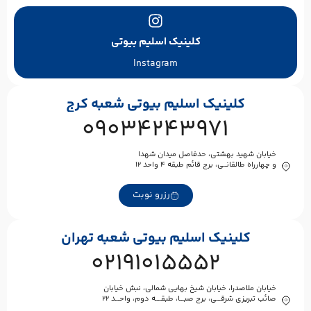
کلینیک اسلیم بیوتی
Instagram
کلینیک اسلیم بیوتی شعبه کرج
09034243971
خیابان شهید بهشتی، حدفاصل میدان شهدا
و چهارراه طالقانــی، برج قائم طبقه ۴ واحد ۱۲
رزرو نوبت
کلینیک اسلیم بیوتی شعبه تهران
02191015552
خیابان ملاصدرا، خیابان شیخ بهایی شمالی، نبش خیابان
صائب تبریزی شرقـــی، برج صبـــا، طبقــــه دوم، واحـــد ۲۲