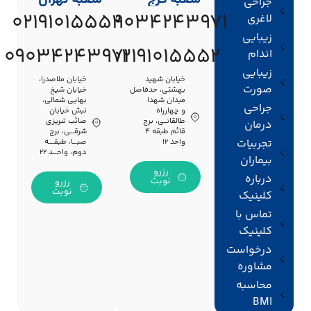
جراحی
02191015552
09034243971
لاغری
زیبایی
09034243971
02191015552
اندام
زیبایی
خیابان شهید
خیابان ملاصدرا،
صورت
بهشتی، حدفاصل
خیابان شیخ
میدان شهدا
بهایی شمالی،
جراحی
و چهارراه
نبش خیابان
طالقانــی، برج
صائب تبریزی
درمان
قائم طبقه ۴
شرقـــی، برج
تجربیات
واحد ۱۲
صبـــا، طبقــــه
دوم، واحـــد ۲۲
بیماران
رزرو
درباره
نوبت
رزرو
نوبت
کلینیک
تماس با
کلینیک
درخواست
مشاوره
محاسبه
BMI