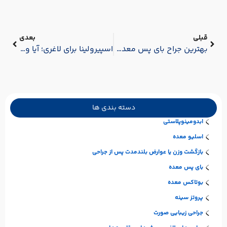
قبلی
بعدی
بهترین جراح بای‌ پس معده | راهنمای جامع انتخاب بهترین دکتر بای‌ پس معده در تهران و کرج
اسپیرولینا برای لاغری؛ آیا واقعا موثر است؟
دسته بندی ها
ابدومینوپلاستی
اسلیو معده
بازگشت وزن یا عوارض بلندمدت پس از جراحی
بای پس معده
بوتاکس معده
پروتز سینه
جراحی زیبایی صورت