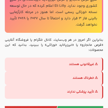
کشوری وجود ندارد. Eli Lilly اعلام کرده که در حال توسعه
نسخه خوراکی رسمی است، اما هنوز در مرحله کارآزمایی
بالینی فاز ۳ قرار دارد و احتمالاً تا سال ۲۰۲۷ یا ۲۰۲۸ تأیید
نخواهد گرفت.
بنابراین اگر امروز در هر وب‌سایت، کانال تلگرام یا فروشگاه آنلاینی
«قرص مانجارو» یا «تیرزپاتاید خوراکی» را ببینید، بدانید که این
محصولات:
⚠️ غیرقانونی هستند
⚠️ خطرناک هستند
⚠️ تأیید پزشکی ندارند