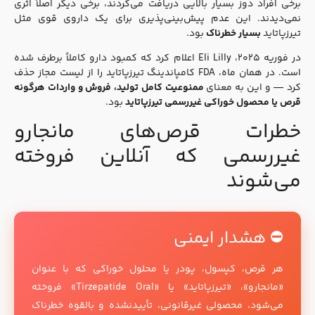
برخی افراد دوز بسیار بالایی دریافت می‌کردند، برخی دیگر اصلاً اثری
نمی‌دیدند. این عدم پیش‌بینی‌پذیری برای یک داروی قوی مثل
تیرزپاتاید
بسیار خطرناک
بود.
در فوریه ۲۰۲۵، Eli Lilly اعلام کرد که کمبود دارو کاملاً برطرف شده
است. در همان ماه، FDA کامپاندینگ تیرزپاتاید را از لیست مجاز حذف
کرد — و این به معنای
ممنوعیت کامل تولید، فروش و واردات هرگونه
قرص یا محصول خوراکی غیررسمی تیرزپاتاید
بود.
خطرات قرص‌های مانجارو
غیررسمی که آنلاین فروخته
می‌شوند
⛔ هشدار ایمنی
هر قرص، کپسول، پودر یا محلول خوراکی که با عنوان
«مانجارو»، «تیرزپاتاید» یا «Tirzepatide Oral» فروخته
می‌شود، محصولی غیرقانونی، تأییدنشده و بالقوه خطرناک