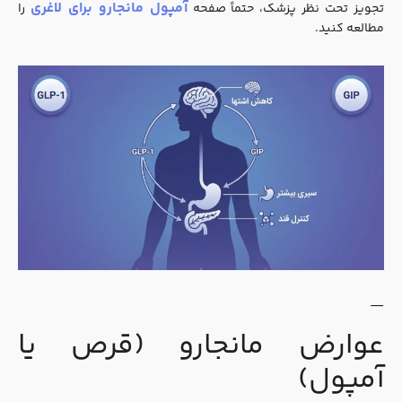
آمپول مانجارو برای لاغری
تجویز تحت نظر پزشک، حتماً صفحه
را
مطالعه کنید.
—
عوارض مانجارو (قرص یا
آمپول)