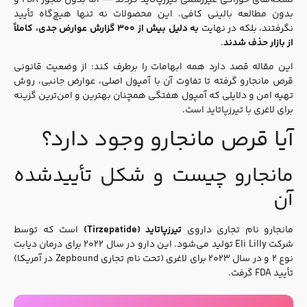
بدون مطالعه بالینی کافی. این محصولات نه تنها هیچ‌گاه تأیید
نگرفتند، بلکه در نهایت
به دلیل بیش از ۳۰۰ گزارش عوارض جدی، کاملاً
از بازار حذف شدند
.
این مقاله قصد دارد همه ابهامات را برطرف کند: از وضعیت قانونی
قرص مانجارو گرفته تا تفاوت آن با آمپول اصلی، عوارض جانبی، روش
تهیه امن و دلایلی که آمپول هفتگی همچنان بهترین و امن‌ترین گزینه
برای لاغری با تیرزپاتاید است.
آیا قرص مانجارو وجود دارد؟
مانجارو چیست و شکل تأییدشده
آن
مانجارو نام تجاری داروی
تیرزپاتاید (Tirzepatide)
است که توسط
شرکت Eli Lilly تولید می‌شود. این دارو در سال ۲۰۲۲ برای درمان دیابت
نوع ۲ و در سال ۲۰۲۳ برای لاغری (تحت نام تجاری Zepbound در آمریکا)
تأیید FDA گرفت.