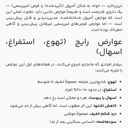
تیرزپاتاید — خواه به شکل آمپول (تأییدشده) یا قرص (غیررسمی) —
یک داروی قدرتمند است و طبیعتاً عوارض جانبی دارد. تفاوت اصلی این
است که عوارض آمپول شناخته‌شده، مدیریت‌پذیر و قابل پیش‌بینی
است — اما عوارض قرص‌های غیررسمی غیرقابل پیش‌بینی و گاهی
خطرناک بوده است.
عوارض رایج (تهوع، استفراغ،
اسهال)
بیشتر افرادی که مانجارو شروع می‌کنند، در هفته‌های اول این عوارض
را تجربه می‌کنند:
تهوع:
شایع‌ترین عارضه، معمولاً خفیف تا متوسط
استفراغ:
در حدود ۱۰-۲۰٪ افراد
اسهال یا یبوست:
هر دو ممکن است رخ دهد
کاهش اشتها:
این اثر مطلوب است، اما گاهی بیش از حد می‌شود
درد شکم خفیف:
معمولاً موقتی
سوءهاضمه:
احساس سنگینی بعد از غذا