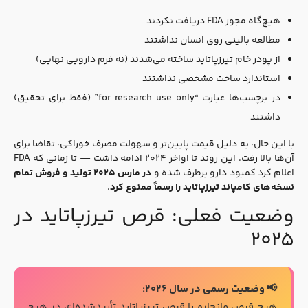
هیچ‌گاه مجوز FDA دریافت نکردند
مطالعه بالینی روی انسان نداشتند
از پودر خام تیرزپاتاید ساخته می‌شدند (نه فرم دارویی نهایی)
استاندارد ساخت مشخصی نداشتند
در برچسب‌ها عبارت “for research use only” (فقط برای تحقیق)
داشتند
با این حال، به دلیل قیمت پایین‌تر و سهولت مصرف خوراکی، تقاضا برای
آن‌ها بالا رفت. این روند تا اواخر ۲۰۲۴ ادامه داشت — تا زمانی که FDA
اعلام کرد کمبود دارو برطرف شده و
در مارس ۲۰۲۵ تولید و فروش تمام
نسخه‌های کامپاند تیرزپاتاید را رسماً ممنوع کرد
.
وضعیت فعلی: قرص تیرزپاتاید در
۲۰۲۵
📢 وضعیت رسمی در سال ۲۰۲۶:
هیچ قرص مانجارو یا قرص تیرزپاتاید تأییدشده‌ای در هیچ