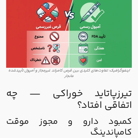
اینفوگرافیک: تفاوت‌های کلیدی بین قرص کامپاند غیرمجاز و آمپول تأییدشده
مانجار
تیرزپاتاید خوراکی — چه
اتفاقی افتاد؟
کمبود دارو و مجوز موقت
کامپاندینگ