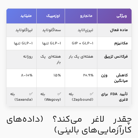
ویژگی
مانجارو
اوزمپیک
ملیتاید
ماده فعال
تیرزپاتاید
سماگلوتاید
لیراگلوتاید
مکانیزم
GIP + GLP-1
GLP-۱ تنها
GLP-۱ تنها
فرکانس تزریق
هفته‌ای یک بار
هفته‌ای یک
روزانه
بار
کاهش وزن
۲۰.۹٪
۱۵٪
۸-۱۰٪
میانگین
تأیید FDA برای
✅ بله
✅ بله
✅ بله
لاغری
(Zepbound)
(Wegovy)
(Saxenda)
چقدر لاغر می‌کند؟ (داده‌های
کارآزمایی‌های بالینی)