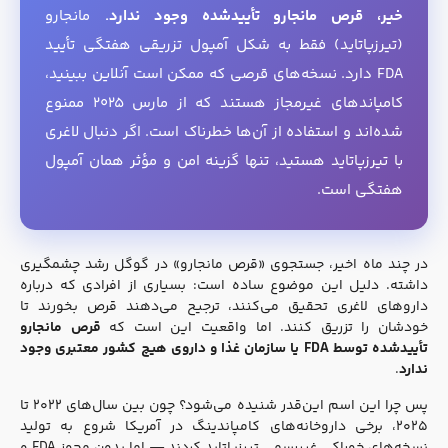
خیر، قرص مانجارو تأییدشده وجود ندارد.
مانجارو
(تیرزپاتاید) فقط به شکل آمپول تزریقی هفتگی تأیید
FDA دارد. نسخه‌های قرصی که ممکن است آنلاین ببینید،
کامپاندهای غیرمجاز هستند که از مارس ۲۰۲۵ ممنوع
شده‌اند و استفاده از آن‌ها خطرناک است. اگر دنبال لاغری
با تیرزپاتاید هستید، تنها گزینه امن و مؤثر همان آمپول
هفتگی است.
در چند ماه اخیر، جستجوی «قرص مانجارو» در گوگل رشد چشمگیری
داشته. دلیل این موضوع ساده است: بسیاری از افرادی که درباره
داروهای لاغری تحقیق می‌کنند، ترجیح می‌دهند قرص بخورند تا
خودشان را تزریق کنند. اما واقعیت این است که
قرص مانجارو
تأییدشده توسط FDA یا سازمان غذا و داروی هیچ کشور معتبری وجود
ندارد
.
پس چرا این اسم این‌قدر شنیده می‌شود؟ چون بین سال‌های ۲۰۲۲ تا
۲۰۲۵، برخی داروخانه‌های کامپاندینگ در آمریکا شروع به تولید
نسخه‌های خوراکی غیررسمی تیرزپاتاید کردند — اما بدون مجوز FDA و