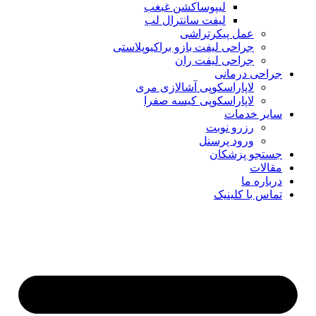
لیپوساکشن غبغب
لیفت سانترال لب
عمل پیکرتراشی
جراحی لیفت بازو براکیوپلاستی
جراحی لیفت ران
جراحی درمانی
لاپاراسکوپی آشالازی مری
لاپاراسکوپی کیسه صفرا
سایر خدمات
رزرو نوبت
ورود پرسنل
جستجو پزشکان
مقالات
درباره ما
تماس با کلینیک