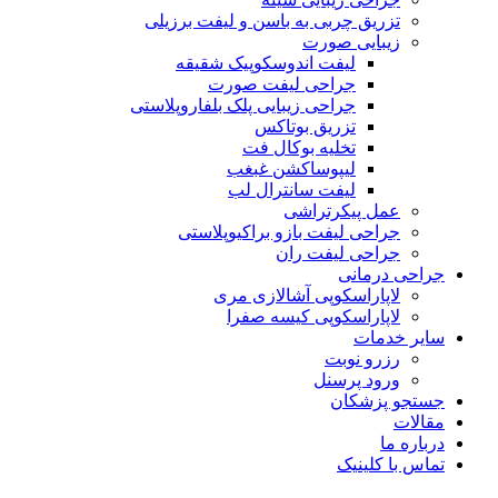
تزریق چربی به باسن و لیفت برزیلی
زیبایی صورت
لیفت اندوسکوپیک شقیقه
جراحی لیفت صورت
جراحی زیبایی پلک بلفاروپلاستی
تزریق بوتاکس
تخلیه بوکال فت
لیپوساکشن غبغب
لیفت سانترال لب
عمل پیکرتراشی
جراحی لیفت بازو براکیوپلاستی
جراحی لیفت ران
جراحی درمانی
لاپاراسکوپی آشالازی مری
لاپاراسکوپی کیسه صفرا
سایر خدمات
رزرو نوبت
ورود پرسنل
جستجو پزشکان
مقالات
درباره ما
تماس با کلینیک