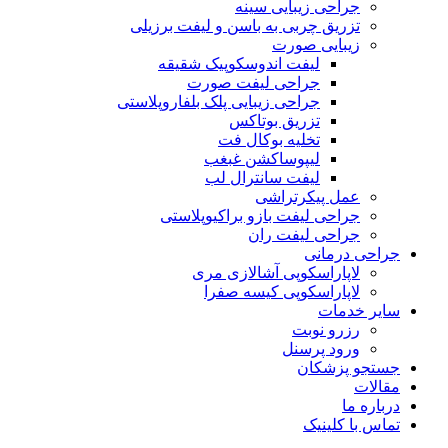
جراحی زیبایی سینه
تزریق چربی به باسن و لیفت برزیلی
زیبایی صورت
لیفت اندوسکوپیک شقیقه
جراحی لیفت صورت
جراحی زیبایی پلک بلفاروپلاستی
تزریق بوتاکس
تخلیه بوکال فت
لیپوساکشن غبغب
لیفت سانترال لب
عمل پیکرتراشی
جراحی لیفت بازو براکیوپلاستی
جراحی لیفت ران
جراحی درمانی
لاپاراسکوپی آشالازی مری
لاپاراسکوپی کیسه صفرا
سایر خدمات
رزرو نوبت
ورود پرسنل
جستجو پزشکان
مقالات
درباره ما
تماس با کلینیک