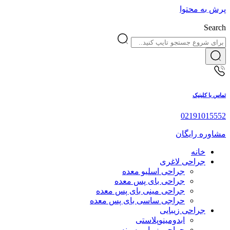
پرش به محتوا
Search
تماس با کلینیک
02191015552
مشاوره رایگان
خانه
جراحی لاغری
جراحی اسلیو معده
جراحی بای پس معده
جراحی مینی بای پس معده
حراجی ساسی بای پس معده
جراحی زیبایی
ابدومینوپلاستی
جراحی زیبایی سینه