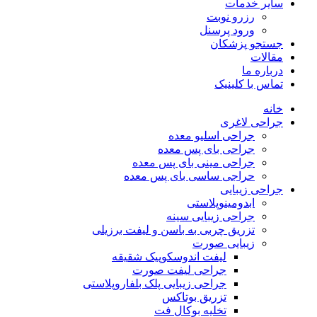
سایر خدمات
رزرو نوبت
ورود پرسنل
جستجو پزشکان
مقالات
درباره ما
تماس با کلینیک
خانه
جراحی لاغری
جراحی اسلیو معده
جراحی بای پس معده
جراحی مینی بای پس معده
حراجی ساسی بای پس معده
جراحی زیبایی
ابدومینوپلاستی
جراحی زیبایی سینه
تزریق چربی به باسن و لیفت برزیلی
زیبایی صورت
لیفت اندوسکوپیک شقیقه
جراحی لیفت صورت
جراحی زیبایی پلک بلفاروپلاستی
تزریق بوتاکس
تخلیه بوکال فت