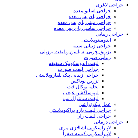
جراحی لاغری
جراحی اسلیو معده
جراحی بای پس معده
جراحی مینی بای پس معده
حراجی ساسی بای پس معده
جراحی زیبایی
ابدومینوپلاستی
جراحی زیبایی سینه
تزریق چربی به باسن و لیفت برزیلی
زیبایی صورت
لیفت اندوسکوپیک شقیقه
جراحی لیفت صورت
جراحی زیبایی پلک بلفاروپلاستی
تزریق بوتاکس
تخلیه بوکال فت
لیپوساکشن غبغب
لیفت سانترال لب
عمل پیکرتراشی
جراحی لیفت بازو براکیوپلاستی
جراحی لیفت ران
جراحی درمانی
لاپاراسکوپی آشالازی مری
لاپاراسکوپی کیسه صفرا