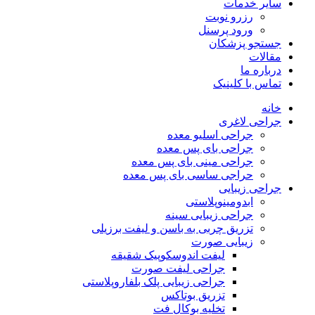
سایر خدمات
رزرو نوبت
ورود پرسنل
جستجو پزشکان
مقالات
درباره ما
تماس با کلینیک
خانه
جراحی لاغری
جراحی اسلیو معده
جراحی بای پس معده
جراحی مینی بای پس معده
حراجی ساسی بای پس معده
جراحی زیبایی
ابدومینوپلاستی
جراحی زیبایی سینه
تزریق چربی به باسن و لیفت برزیلی
زیبایی صورت
لیفت اندوسکوپیک شقیقه
جراحی لیفت صورت
جراحی زیبایی پلک بلفاروپلاستی
تزریق بوتاکس
تخلیه بوکال فت