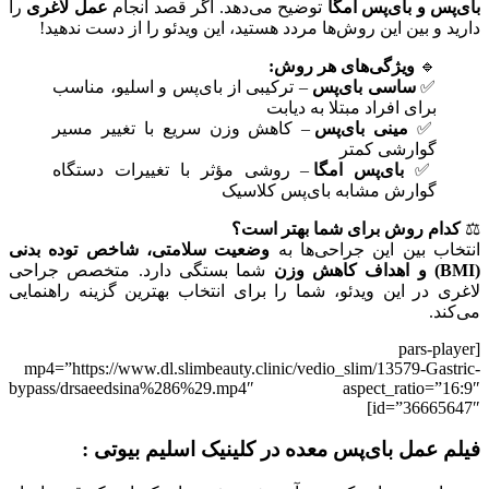
بای‌پس و بای‌پس امگا
توضیح می‌دهد. اگر قصد انجام
عمل لاغری
را
دارید و بین این روش‌ها مردد هستید، این ویدئو را از دست ندهید!
🔹
ویژگی‌های هر روش:
✅
ساسی بای‌پس
– ترکیبی از بای‌پس و اسلیو، مناسب
برای افراد مبتلا به دیابت
✅
مینی بای‌پس
– کاهش وزن سریع با تغییر مسیر
گوارشی کمتر
✅
بای‌پس امگا
– روشی مؤثر با تغییرات دستگاه
گوارش مشابه بای‌پس کلاسیک
⚖
کدام روش برای شما بهتر است؟
انتخاب بین این جراحی‌ها به
وضعیت سلامتی، شاخص توده بدنی
(BMI) و اهداف کاهش وزن
شما بستگی دارد. متخصص جراحی
لاغری در این ویدئو، شما را برای انتخاب بهترین گزینه راهنمایی
می‌کند.
[pars-player
mp4=”https://www.dl.slimbeauty.clinic/vedio_slim/13579-Gastric-
bypass/drsaeedsina%286%29.mp4″ aspect_ratio=”16:9″
id=”36665647″]
فیلم عمل بای‌پس معده در کلینیک اسلیم بیوتی :