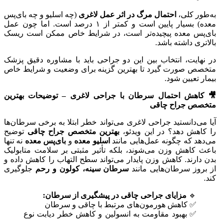
به‌طور کلی،
احتمال مرگ در اثر عمل لاغری
(چه اسلیو و چه بای‌پس
معده) بسیار پایین است و کمتر از ۱ درصد است. اما چون عمل
بای‌پس معده پیچیده‌تر است، در شرایط خاص ممکن است ریسک
بالاتری داشته باشد.
در نهایت، انتخاب بین این دو جراحی باید با مشاوره دقیق پزشک
متخصص صورت گیرد تا بهترین گزینه برای وضعیت و شرایط خاص
بیمار تعیین شود.
🎥 کاهش احتمال سرطان با جراحی لاغری – توضیحات بهترین
متخصص جراح چاقی
آیا می‌دانستید جراحی لاغری می‌تواند خطر ابتلا به برخی سرطان‌ها
را کاهش دهد؟ در این ویدئو،
بهترین متخصص جراح چاقی
توضیح
می‌دهد که چگونه عمل‌هایی مانند
اسلیو معده
و
بای‌پس معده
نه تنها
باعث کاهش وزن می‌شوند، بلکه تأثیر مثبتی بر سلامت متابولیک
بدن دارند. کاهش وزن پایدار می‌تواند سطح التهاب را کاهش داده و
از بروز سرطان‌هایی مانند
سرطان سینه، کولون و رحم
جلوگیری
کند.
🔹
مزایای جراحی چاقی در پیشگیری از سرطان:
✅ کاهش هورمون‌های مرتبط با چاقی و سرطان
✅ بهبود مقاومت به انسولین و کاهش خطر دیابت نوع