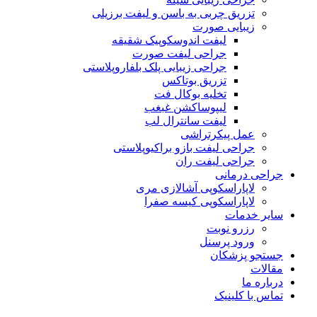
تزریق چربی به باسن و لیفت برزیلی
زیبایی صورت
لیفت اندوسکوپیک شقیقه
جراحی لیفت صورت
جراحی زیبایی پلک بلفاروپلاستی
تزریق بوتاکس
تخلیه بوکال فت
لیپوساکشن غبغب
لیفت سانترال لب
عمل پیکرتراشی
جراحی لیفت بازو براکیوپلاستی
جراحی لیفت ران
جراحی درمانی
لاپاراسکوپی آشالازی مری
لاپاراسکوپی کیسه صفرا
سایر خدمات
رزرو نوبت
ورود پرسنل
جستجو پزشکان
مقالات
درباره ما
تماس با کلینیک