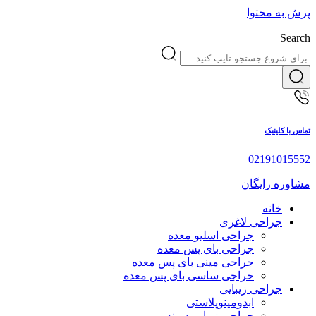
پرش به محتوا
Search
تماس با کلینیک
02191015552
مشاوره رایگان
خانه
جراحی لاغری
جراحی اسلیو معده
جراحی بای پس معده
جراحی مینی بای پس معده
حراجی ساسی بای پس معده
جراحی زیبایی
ابدومینوپلاستی
جراحی زیبایی سینه