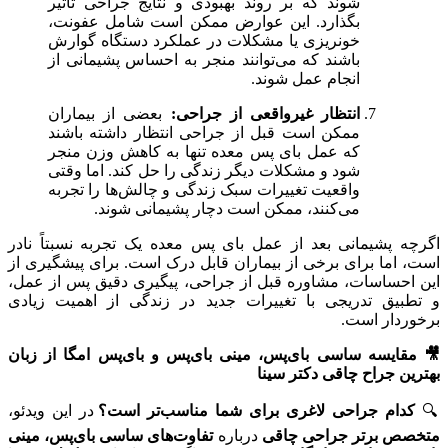
شوند که بر روند بهبودی و نتایج جراحی تأثیر
بگذارد. این عوارض ممکن است شامل عفونت،
خونریزی یا مشکلات در عملکرد دستگاه گوارش
باشند که می‌توانند منجر به احساس پشیمانی از
انجام عمل شوند.
انتظار غیرواقعی از جراحی:
بعضی از بیماران
ممکن است قبل از جراحی انتظار داشته باشند
که عمل بای‌ پس معده تنها به کاهش وزن منجر
شود و مشکلات دیگر زندگی را حل کند. اما وقتی
واقعیت تغییرات سبک زندگی و چالش‌ها را تجربه
می‌کنند، ممکن است دچار پشیمانی شوند.
اگرچه پشیمانی بعد از عمل بای‌ پس معده یک تجربه نسبتاً نادر
است، اما برای برخی از بیماران قابل درک است. برای پیشگیری از
این احساسات، مشاوره قبل از جراحی، پیگیری دقیق پس از عمل،
و تطبیق تدریجی با تغییرات جدید در زندگی از اهمیت زیادی
برخوردار است.
🎥 مقایسه ساسی بای‌پس، مینی بای‌پس و بای‌پس امگا از زبان
بهترین جراح چاقی دکتر سینا
🔍
کدام جراحی لاغری برای شما مناسب‌تر است؟
در این ویدئو،
متخصص برتر جراحی چاقی
درباره
تفاوت‌های ساسی بای‌پس، مینی