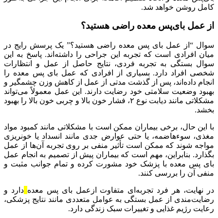
کامل روشن خواهد شد.
از عمل بای‌پس معده راضی هستید؟
سوال “از عمل بای‌ پس معده راضی هستید؟” یک پرسش رایج در
میان افرادی است که تجربه این جراحی را داشته‌اند. پاسخ به این
سوال بستگی به تجربه فردی، نتایج حاصل از عمل و انتظارات
شخصی افراد دارد. بسیاری از افرادی که عمل بای‌ پس معده را
انجام داده‌اند، پس از گذشت مدتی از عمل از کاهش وزن چشمگیر و
بهبود وضعیت سلامتی خود رضایت دارند. این عمل معمولاً می‌تواند
مشکلاتی مانند دیابت نوع ۲، فشار خون بالا و چربی خون بالا را بهبود
بخشد.
با این حال، برخی بیماران ممکن است با مشکلاتی مانند کمبود مواد
مغذی، سوءهاضمه، یا حتی عوارض جدی مانند انسداد یا خونریزی
مواجه شوند که ممکن است تأثیر منفی بر روی تجربه آن‌ها از عمل
بگذارد. بنابراین، مهم است که بیماران پیش از تصمیم به انجام عمل
بای‌ پس معده با پزشک خود مشورت کرده و تمام جوانب مثبت و
منفی آن را بررسی کنند.
در نهایت، هر فرد تجربه‌ای متفاوت ازعمل بای‌ پس معده
دارد و
رضایت‌مندی از عمل بستگی به عوامل متعددی مانند نتایج پزشکی،
رعایت رژیم غذایی و تغییرات سبک زندگی دارد.