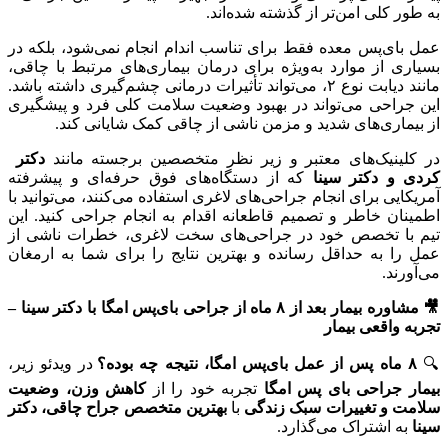
به طور کلی امن‌تر از گذشته شده‌اند.
عمل بای‌پس معده فقط برای تناسب اندام انجام نمی‌شود، بلکه در
بسیاری از موارد به‌ویژه برای درمان بیماری‌های مرتبط با چاقی،
مانند دیابت نوع ۲، می‌تواند تأثیرات درمانی چشم‌گیری داشته باشد.
این جراحی می‌تواند در بهبود وضعیت سلامت کلی فرد و پیشگیری
از بیماری‌های شدید و مزمن ناشی از چاقی کمک شایانی کند.
در کلینیک‌های معتبر و زیر نظر متخصصین برجسته مانند
دکتر
کردی و دکتر سینا
که از دستگاه‌های فوق حرفه‌ای و پیشرفته
آمریکایی برای انجام جراحی‌های لاغری استفاده می‌کنند، می‌توانید با
اطمینان خاطر و تصمیم قاطعانه اقدام به انجام جراحی کنید. این
تیم با تخصص خود در جراحی‌های سخت لاغری، خطرات ناشی از
عمل را به حداقل رسانده و بهترین نتایج را برای شما به ارمغان
می‌آورند.
🎥 مشاوره بیمار بعد از ۸ ماه از جراحی بای‌پس امگا با دکتر سینا –
تجربه واقعی بیمار
🔍
۸ ماه پس از عمل بای‌پس امگا، نتیجه چه بوده؟
در ویدئو زیر،
بیمار جراحی بای پس امگا
تجربه خود را از
کاهش وزن، وضعیت
سلامت و تغییرات سبک زندگی
با
بهترین متخصص جراح چاقی، دکتر
سینا
به اشتراک می‌گذارد.