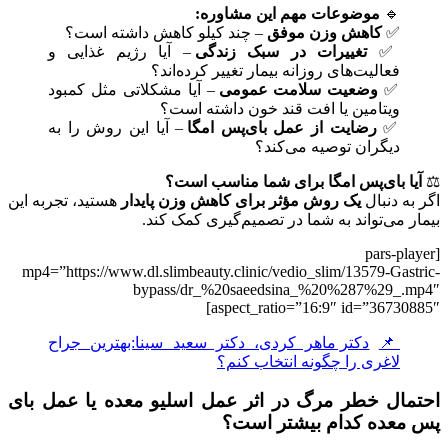
🔹
موضوعات مهم این مشاوره:
✅
کاهش وزن موفق
– چند کیلو کاهش داشته است؟
✅
تغییرات در سبک زندگی
– آیا رژیم غذایی و
فعالیت‌های روزانه بیمار تغییر کرده‌اند؟
✅
وضعیت سلامت عمومی
– آیا مشکلاتی مثل کمبود
ویتامین یا افت قند خون داشته است؟
✅
رضایت از عمل بای‌پس امگا
– آیا این روش را به
دیگران توصیه می‌کند؟
⚖
آیا بای‌پس امگا برای شما مناسب است؟
اگر به دنبال
یک روش مؤثر برای کاهش وزن پایدار
هستید، تجربه این
بیمار می‌تواند به شما در تصمیم‌گیری کمک کند.
[pars-player
mp4=”https://www.dl.slimbeauty.clinic/vedio_slim/13579-Gastric-
bypass/dr_%20saeedsina_%20%287%29_.mp4″
aspect_ratio=”16:9″ id=”36730885″]
📌
دکتر ماهر کردی، دکتر سعید سینا:بهترین جراح
لاغری را چگونه انتخاب کنم؟
احتمال خطر مرگ در اثر عمل اسلیو معده یا عمل بای
پس معده کدام بیشتر است؟