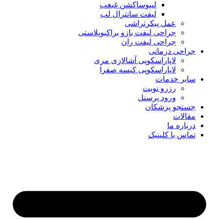
لیپوساکشن غبغب
لیفت سانترال لب
عمل پیکرتراشی
جراحی لیفت بازو براکیوپلاستی
جراحی لیفت ران
جراحی درمانی
لاپاراسکوپی آشالازی مری
لاپاراسکوپی کیسه صفرا
سایر خدمات
رزرو نوبت
ورود پرسنل
جستجو پزشکان
مقالات
درباره ما
تماس با کلینیک