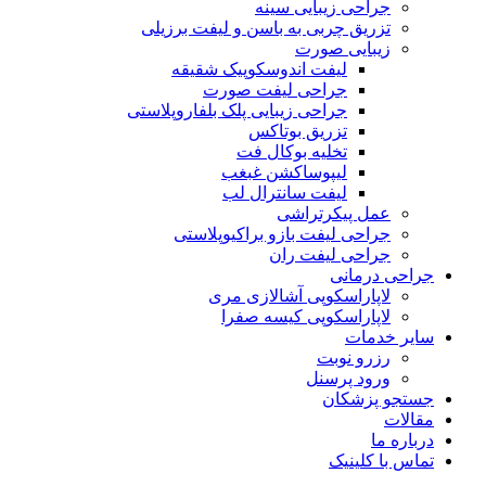
جراحی زیبایی سینه
تزریق چربی به باسن و لیفت برزیلی
زیبایی صورت
لیفت اندوسکوپیک شقیقه
جراحی لیفت صورت
جراحی زیبایی پلک بلفاروپلاستی
تزریق بوتاکس
تخلیه بوکال فت
لیپوساکشن غبغب
لیفت سانترال لب
عمل پیکرتراشی
جراحی لیفت بازو براکیوپلاستی
جراحی لیفت ران
جراحی درمانی
لاپاراسکوپی آشالازی مری
لاپاراسکوپی کیسه صفرا
سایر خدمات
رزرو نوبت
ورود پرسنل
جستجو پزشکان
مقالات
درباره ما
تماس با کلینیک