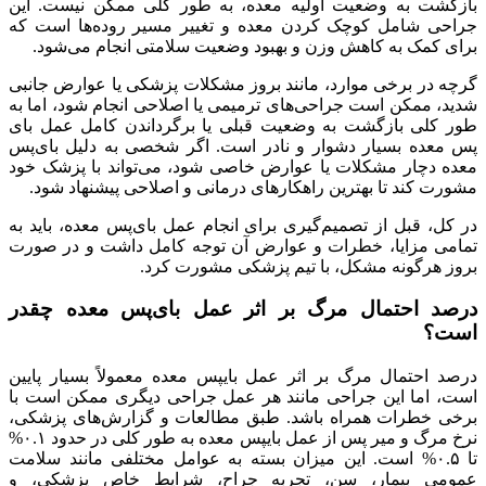
بازگشت به وضعیت اولیه معده، به طور کلی ممکن نیست. این
جراحی شامل کوچک کردن معده و تغییر مسیر روده‌ها است که
برای کمک به کاهش وزن و بهبود وضعیت سلامتی انجام می‌شود.
گرچه در برخی موارد، مانند بروز مشکلات پزشکی یا عوارض جانبی
شدید، ممکن است جراحی‌های ترمیمی یا اصلاحی انجام شود، اما به
طور کلی بازگشت به وضعیت قبلی یا برگرداندن کامل عمل بای‌
پس معده بسیار دشوار و نادر است. اگر شخصی به دلیل بای‌پس
معده دچار مشکلات یا عوارض خاصی شود، می‌تواند با پزشک خود
مشورت کند تا بهترین راهکارهای درمانی و اصلاحی پیشنهاد شود.
در کل، قبل از تصمیم‌گیری برای انجام عمل بای‌پس معده، باید به
تمامی مزایا، خطرات و عوارض آن توجه کامل داشت و در صورت
بروز هرگونه مشکل، با تیم پزشکی مشورت کرد.
درصد احتمال مرگ بر اثر عمل بای‌پس معده چقدر
است؟
درصد احتمال مرگ بر اثر عمل بایپس معده معمولاً بسیار پایین
است، اما این جراحی مانند هر عمل جراحی دیگری ممکن است با
برخی خطرات همراه باشد. طبق مطالعات و گزارش‌های پزشکی،
نرخ مرگ و میر پس از عمل بایپس معده به طور کلی در حدود ۰.۱%
تا ۰.۵% است. این میزان بسته به عوامل مختلفی مانند سلامت
عمومی بیمار، سن، تجربه جراح، شرایط خاص پزشکی، و