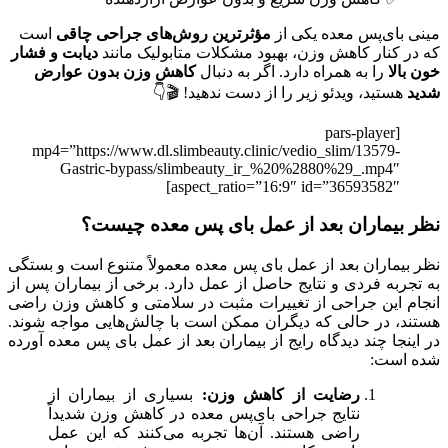
مینی بای‌پس معده یکی از
مؤثرترین روش‌های جراحی چاقی
است
که در کنار کاهش وزن، بهبود مشکلات متابولیک مانند
دیابت و فشار
خون بالا
را به همراه دارد. اگر به دنبال
کاهش وزن بدون عوارض
شدید
هستید، ویدئو زیر را از دست ندهید! 🎬👇
[pars-player
mp4=”https://www.dl.slimbeauty.clinic/vedio_slim/13579-
Gastric-bypass/slimbeauty_ir_%20%2880%29_.mp4″
aspect_ratio=”16:9″ id=”36593582″]
نظر بیماران بعد از
عمل بای پس معده چیست؟
نظر بیماران بعد از عمل بای‌ پس معده معمولاً متنوع است و بستگی
به تجربه فردی و نتایج حاصل از عمل دارد. برخی از بیماران پس از
انجام این جراحی از تغییرات مثبت در سلامتی و کاهش وزن راضی
هستند، در حالی که دیگران ممکن است با چالش‌هایی مواجه شوند.
در اینجا چند دیدگاه رایج از بیماران بعد از عمل بای‌ پس معده آورده
شده است:
رضایت از کاهش وزن:
بسیاری از بیماران از
نتایج جراحی بای‌پس معده در کاهش وزن شدیداً
راضی هستند. آن‌ها تجربه می‌کنند که این عمل