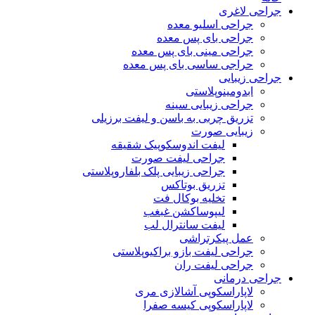
جراحی لاغری
جراحی اسلیو معده
جراحی بای پس معده
جراحی مینی بای پس معده
حراجی ساسی بای پس معده
جراحی زیبایی
ابدومینوپلاستی
جراحی زیبایی سینه
تزریق چربی به باسن و لیفت برزیلی
زیبایی صورت
لیفت اندوسکوپیک شقیقه
جراحی لیفت صورت
جراحی زیبایی پلک بلفاروپلاستی
تزریق بوتاکس
تخلیه بوکال فت
لیپوساکشن غبغب
لیفت سانترال لب
عمل پیکرتراشی
جراحی لیفت بازو براکیوپلاستی
جراحی لیفت ران
جراحی درمانی
لاپاراسکوپی آشالازی مری
لاپاراسکوپی کیسه صفرا