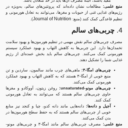
مفید باشند، البته مصرف آن‌ها باید در حد متعادل باشد.
منبع علمی:
مطالعات نشان داده‌اند که پروتئین‌های سالم، به‌ویژه در
رژیم‌های غذایی غنی از حبوبات و مغزها، می‌توانند به تعادل هورمونی و
Journal of Nutrition
تنظیم قاعدگی کمک کنند (منبع:
).
4.
چربی‌های سالم
مصرف چربی‌های سالم نقش مهمی در تنظیم هورمون‌ها و بهبود سلامت
تخمدان‌ها دارد. این چربی‌ها به کاهش التهاب و بهبود عملکرد سیستم
هورمونی کمک می‌کنند. چربی‌های سالم باید بخش عمده‌ای از رژیم
غذایی شما را تشکیل دهند.
چربی‌های امگا-۳:
ماهی‌های چرب مانند سالمون، ساردین و تن
منبع خوبی از امگا-۳ هستند که به کاهش التهاب و بهبود عملکرد
هورمونی کمک می‌کنند.
چربی‌های مونو-unsaturated:
روغن زیتون، آووکادو و مغزها
حاوی چربی‌های سالم هستند که می‌توانند به تعادل هورمونی
کمک کنند.
آجیل و دانه‌ها:
دانه‌هایی مانند دانه کدو، چیا و کنجد نیز منابع
خوبی از چربی‌های سالم هستند که به حفظ سطح هورمون‌ها در
بدن کمک می‌کنند.
منبع علمی:
مصرف چربی‌های سالم مانند امگا-۳ و چربی‌های مونو-