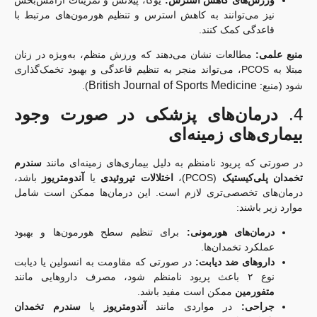
ورزش‌های کاهش استرس:
یوگا، پیلاتس و تمرینات آرامش‌بخش
نیز می‌توانند به کاهش استرس و تنظیم هورمون‌های مرتبط با
قاعدگی کمک کنند.
منبع علمی:
مطالعات نشان می‌دهند که ورزش منظم، به‌ویژه در زنان
مبتلا به PCOS، می‌تواند منجر به تنظیم قاعدگی و بهبود تخمک‌گذاری
British Journal of Sports Medicine
شود (منبع:
).
4.
درمان‌های پزشکی در صورت وجود
بیماری‌های زمینه‌ای
در صورتی که پریود نامنظم به دلیل بیماری‌های زمینه‌ای مانند
سندرم
تخمدان پلی‌کیستیک
(PCOS)،
اختلالات تیروئیدی
یا
آندومتریوز
باشد،
درمان‌های تخصصی‌تری لازم است. این درمان‌ها ممکن است شامل
موارد زیر باشند:
درمان‌های هورمونی:
برای تنظیم سطح هورمون‌ها و بهبود
عملکرد تخمدان‌ها.
داروهای ضد دیابت:
در صورتی که مقاومت به انسولین یا دیابت
نوع ۲ باعث پریود نامنظم شود، مصرف داروهایی مانند
متفورمین
ممکن است مفید باشد.
جراحی:
در مواردی مانند
آندومتریوز
یا
سندرم تخمدان