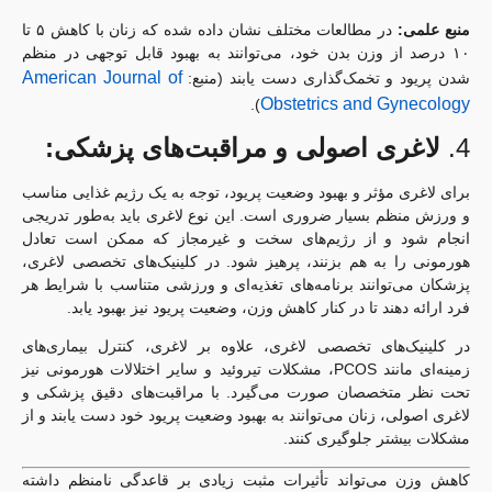
منبع علمی:
در مطالعات مختلف نشان داده شده که زنان با کاهش ۵ تا
۱۰ درصد از وزن بدن خود، می‌توانند به بهبود قابل توجهی در منظم
American Journal of
شدن پریود و تخمک‌گذاری دست یابند (منبع:
Obstetrics and Gynecology
).
4.
لاغری اصولی و مراقبت‌های پزشکی:
برای لاغری مؤثر و بهبود وضعیت پریود، توجه به یک رژیم غذایی مناسب
و ورزش منظم بسیار ضروری است. این نوع لاغری باید به‌طور تدریجی
انجام شود و از رژیم‌های سخت و غیرمجاز که ممکن است تعادل
هورمونی را به هم بزنند، پرهیز شود. در کلینیک‌های تخصصی لاغری،
پزشکان می‌توانند برنامه‌های تغذیه‌ای و ورزشی متناسب با شرایط هر
فرد ارائه دهند تا در کنار کاهش وزن، وضعیت پریود نیز بهبود یابد.
در کلینیک‌های تخصصی لاغری، علاوه بر لاغری، کنترل بیماری‌های
زمینه‌ای مانند PCOS، مشکلات تیروئید و سایر اختلالات هورمونی نیز
تحت نظر متخصصان صورت می‌گیرد. با مراقبت‌های دقیق پزشکی و
لاغری اصولی، زنان می‌توانند به بهبود وضعیت پریود خود دست یابند و از
مشکلات بیشتر جلوگیری کنند.
کاهش وزن می‌تواند تأثیرات مثبت زیادی بر قاعدگی نامنظم داشته