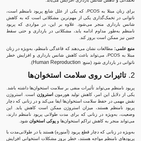
برای زنان مبتلا به PCOS، که یکی از علل شایع پریود نامنظم است،
ناتوانی در تخمک‌گذاری یکی از مهم‌ترین مشکلاتی است که به کاهش
شانس بارداری منجر می‌شود. علاوه بر این، در مواردی که پریود
نامنظم به‌طور مداوم ادامه یابد، مشکلاتی در بارداری و حتی سقط
جنین نیز ممکن است بروز کند.
منبع علمی:
مطالعات نشان می‌دهند که قاعدگی نامنظم، به‌ویژه در زنان
مبتلا به PCOS، می‌تواند باعث کاهش شانس بارداری و افزایش خطر
Human Reproduction
ناتوانی در بارداری شود (منبع:
).
2.
تاثیرات روی سلامت استخوان‌ها
پریود نامنظم می‌تواند تأثیرات منفی بر سلامت استخوان‌ها داشته باشد.
یکی از دلایل این امر، کاهش تولید هورمون
استروژن
است. استروژن
نقش مهمی در حفظ سلامت استخوان‌ها ایفا می‌کند و در زنانی که دچار
پریود نامنظم هستند، میزان استروژن ممکن است کاهش یابد. این
وضعیت، به‌ویژه در زنانی که برای مدت طولانی پریود نامنظم دارند،
می‌تواند منجر به کاهش تراکم استخوان‌ها و
پوکی استخوان
شود.
به‌ویژه در زنانی که دچار قطع پریود (آمنوره) هستند یا در طولانی‌مدت با
پریودهای نامنظم مواجه هستند، خطر بروز مشکلات استخوانی افزایش