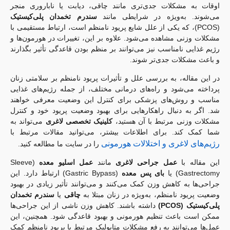
اوقات به مشکلات جدی‌تری مانند چاقی، دیابت یا ناباروری منجر
می‌شوند. به‌ویژه در شرایطی مانند
سندرم تخمدان پلی‌کیستیک
(PCOS)، که یکی از علل شایع پریود نامنظم است، ارتباط مستقیمی با
مشکلات وزنی مشاهده می‌شود. علاوه بر این، تغییرات در هورمون‌ها و
رژیم غذایی نامناسب نیز می‌توانند بر منظم بودن قاعدگی تأثیر بگذارند
و باعث مشکلات جدی‌تر شوند.
در این مقاله، به بررسی علل و تأثیرات پریود نامنظم بر سلامتی زنان
پرداخته می‌شود و راه‌های درمانی مختلف، از جمله رژیم‌های غذایی
مناسب و روش‌های پزشکی برای کنترل این وضعیت معرفی خواهند
شد. اگر به دنبال راهکارهایی برای بهبود وضعیت پریود خود و کنترل
مشکلات وزنی مرتبط با آن هستید،
کلینیک تخصصی لاغری
می‌تواند به
شما کمک کند. برای اطلاعات بیشتر، می‌توانید مقالات مرتبط با
رژیم‌های لاغری و اختلالات هورمونی
را در سایت ما مطالعه کنید.
این مقاله با
عمل جراحی لاغری
مانند
عمل اسلیو معده
(Sleeve
Gastrectomy) یا
بای پس معده
(Gastric Bypass) ارتباط دارد. این
جراحی‌ها به کاهش وزن کمک می‌کنند و می‌توانند تأثیر زیادی در بهبود
وضعیت پریود نامنظم، به‌ویژه در زنان مبتلا به
چاقی
یا
سندرم تخمدان
پلی‌کیستیک (PCOS)
داشته باشند. کاهش وزن ناشی از این جراحی‌ها
ممکن است باعث تنظیم هورمونی و بهبود قاعدگی شود. همچنین، این
عمل‌ها می‌توانند به رفع مشکلات متابولیک مرتبط با پریود نامنظم کمک