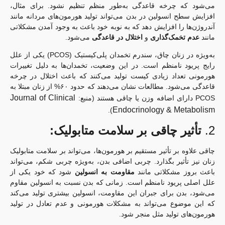
می‌شود که چرخه قاعدگی به‌طور منظم تنظیم نشود. برای مثال،
افزایش سطح انسولین در بدن می‌تواند تولید هورمون‌های مردانه مانند
آندروژن‌ها را افزایش دهد که به نوبه خود باعث به وجود آمدن مشکلاتی
مانند
عدم تخمک‌گذاری
و
اختلال در قاعدگی
می‌شود.
به‌ویژه در زنان چاق، سندرم تخمدان پلی‌کیستیک (PCOS) یکی از علل
رایج پریود نامنظم است. در این وضعیت، تخمدان‌ها به دلیل تغییرات
هورمونی تعداد زیادی کیست تولید می‌کنند که باعث اختلال در چرخه
قاعدگی می‌شود. مطالعات نشان می‌دهند که حدود ۶۰% از زنان مبتلا به
Journal of Clinical
PCOS دارای اضافه وزن یا چاقی هستند (منبع:
Endocrinology & Metabolism
).
2.
تأثیر چاقی بر سلامت متابولیک:
چاقی علاوه بر تأثیر مستقیم بر هورمون‌ها، می‌تواند بر سلامت متابولیک
زنان نیز تأثیر بگذارد. چربی اضافی بدن، به‌ویژه چربی شکم، می‌تواند
باعث بروز مشکلاتی مانند
مقاومت به انسولین
شود که خود یکی از
علل اصلی پریود نامنظم است. زمانی که بدن نسبت به انسولین مقاوم
می‌شود، بدن برای جبران این مقاومت، انسولین بیشتری تولید می‌کند
که این موضوع می‌تواند به مشکلات هورمونی و عدم تعادل در تولید
هورمون‌های تولید مثل منجر شود.