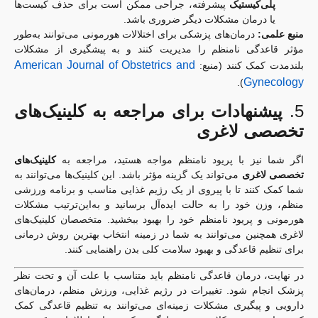
پلی‌کیستیک
پیشرفته، جراحی ممکن است برای حذف کیست‌ها
یا درمان مشکلات دیگر ضروری باشد.
منبع علمی:
درمان‌های پزشکی برای اختلالات هورمونی می‌توانند به‌طور
مؤثر قاعدگی نامنظم را مدیریت کنند و به پیشگیری از مشکلات
American Journal of Obstetrics and
بلندمدت کمک کنند (منبع:
Gynecology
).
5.
پیشنهادات برای مراجعه به کلینیک‌های
تخصصی لاغری
اگر شما نیز با پریود نامنظم مواجه هستید، مراجعه به
کلینیک‌های
تخصصی لاغری
می‌تواند یک گزینه مؤثر باشد. این کلینیک‌ها می‌توانند به
شما کمک کنند تا با پیروی از یک رژیم غذایی مناسب و برنامه ورزشی
منظم، وزن خود را به حالت ایده‌آل برسانید و به‌این‌ترتیب مشکلات
هورمونی و پریود نامنظم خود را بهبود ببخشید. متخصصان کلینیک‌های
لاغری همچنین می‌توانند به شما در زمینه انتخاب بهترین روش درمانی
برای تنظیم قاعدگی و بهبود سلامت کلی بدن راهنمایی کنند.
در نهایت، درمان قاعدگی نامنظم باید متناسب با علت آن و تحت نظر
پزشک انجام شود. تغییرات در رژیم غذایی، ورزش منظم، درمان‌های
دارویی و پیگیری مشکلات زمینه‌ای می‌توانند به تنظیم قاعدگی کمک