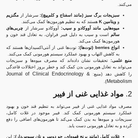
می‌کنند.
سبزیجات برگ سبز (مانند اسفناج و کلم‌پیچ):
سرشار از
مگنزیم
و
ویتامین K
هستند که به تنظیم هورمون‌ها کمک می‌کنند.
میوه‌هایی مانند آووکادو و سیب:
آووکادو سرشار از
چربی‌های
سالم
است و سیب به دلیل فیبر فراوان، به تعادل قند خون و
هورمون‌ها کمک می‌کند.
انواع berries (توت‌ها):
توت‌ها غنی از آنتی‌اکسیدان‌ها هستند که
به کاهش التهاب و بهبود عملکرد سیستم هورمونی کمک می‌کنند.
منبع علمی:
تحقیقات نشان داده‌اند که مصرف میوه‌ها و سبزیجات
می‌تواند به تعادل هورمونی بدن کمک کند و خطر بروز اختلالات قاعدگی
Journal of Clinical Endocrinology &
را کاهش دهد (منبع:
Metabolism
).
2.
مواد غذایی غنی از فیبر
مصرف مواد غذایی غنی از فیبر می‌تواند به تنظیم قند خون و بهبود
عملکرد سیستم هورمونی کمک کند. فیبر موجود در غلات کامل،
سبزیجات و میوه‌ها به بدن کمک می‌کند تا هورمون‌های اضافی را دفع
کرده و به تعادل هورمونی دست یابد.
غلات کامل (مانند برنج قهوه‌ای، جو دوسر و نان سبوس‌دار):
این