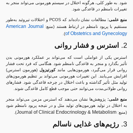
شود. به طور کلی، هرگونه اختلال در سیستم هورمونی می‌تواند منجر به
تغییرات نامنظم در قاعدگی شود.
منبع علمی:
مطالعات نشان داده‌اند که PCOS و اختلالات تیروئید به‌طور
American Journal
مستقیم با پریود نامنظم در ارتباط هستند (منبع:
of Obstetrics and Gynecology
).
2.
استرس و فشار روانی
استرس یکی از عواملی است که می‌تواند بر عملکرد هورمونی بدن
تأثیر بگذارد و منجر به قاعدگی نامنظم شود. هنگامی که فرد تحت فشار
روانی قرار می‌گیرد، هورمون‌هایی مانند
کورتیزول
(هورمون استرس)
افزایش می‌یابند. این تغییرات هورمونی می‌تواند بر تنظیم هورمون‌های
تولید مثل تأثیر گذاشته و باعث اختلال در چرخه قاعدگی شود. فشارهای
روانی طولانی‌مدت می‌توانند حتی موجب قطع کامل قاعدگی شوند.
منبع علمی:
پژوهش‌ها نشان می‌دهند که استرس مزمن می‌تواند منجر
به اختلال در تولید هورمون‌های تولید مثل و در نتیجه پریود نامنظم شود
Journal of Clinical Endocrinology & Metabolism
(منبع:
).
3.
رژیم‌های غذایی ناسالم