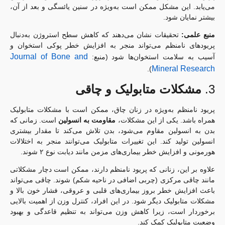
می‌یابد. این مشکل ممکن است به‌ویژه در سنین یائسگی و بعد از آن،
بیشتر نمایان شود.
منبع علمی:
تحقیقات نشان می‌دهند که کاهش سطح استروژن به‌دنبال
پریودهای نامنظم می‌تواند منجر به افزایش خطر پوکی استخوان و
Journal of Bone and
آسیب به سلامت استخوان‌ها شود (منبع:
Mineral Research
).
3.
مشکلات متابولیک و چاقی
پریود نامنظم به‌ویژه در زنان چاق، ممکن است با مشکلات متابولیک
همراه باشد. یکی از این مشکلات،
مقاومت به انسولین
است. زمانی که
بدن به انسولین مقاوم می‌شود، بدن تلاش می‌کند تا مقدار بیشتری
انسولین تولید کند. این تغییرات متابولیک می‌توانند منجر به اختلالات
هورمونی و افزایش خطر بیماری‌های مزمن مانند دیابت نوع ۲ شوند.
علاوه بر این، زنانی که پریود نامنظم دارند، ممکن است دچار مشکلاتی
مانند چاقی مرکزی (چربی اضافی در ناحیه شکم) شوند. چاقی می‌تواند
باعث افزایش خطر بروز بیماری‌های قلبی و عروقی، فشار خون بالا و
مشکلات متابولیک دیگر شود. در این افراد، کنترل وزن از اهمیت بالایی
برخوردار است، زیرا کاهش وزن می‌تواند به تنظیم قاعدگی و بهبود
وضعیت متابولیک کمک کند.