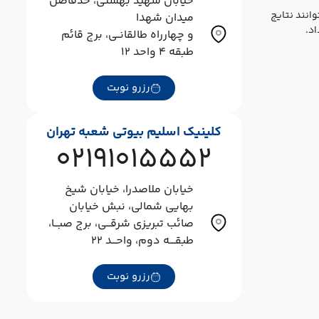
خیابان شهید بهشتی، حدفاصل
انند نتایج
میدان شهدا
اد.
و چهارراه طالقانــی، برج قائم
طبقه ۴ واحد ۱۲
رزرو نوبت
کلینیک اسلیم بیوتی شعبه تهران
02191015552
خیابان ملاصدرا، خیابان شیخ
بهایی شمالی، نبش خیابان
صائب تبریزی شرقـــی، برج صبـــا،
طبقــــه دوم، واحـــد ۲۲
رزرو نوبت