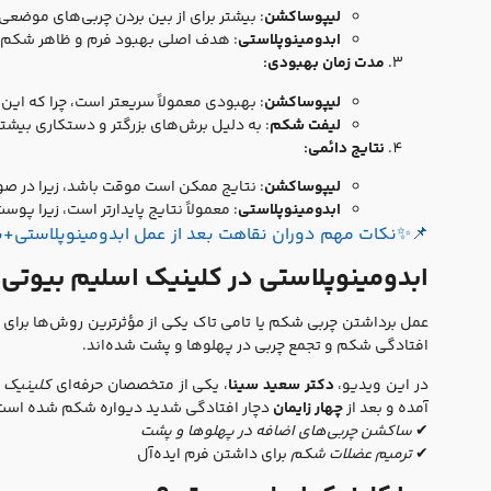
لیپوساکشن
: بیشتر برای از بین بردن چربی‌های موضع
ابدومینوپلاستی
: هدف اصلی بهبود فرم و ظاهر شکم 
مدت زمان بهبودی:
لیپوساکشن
: بهبودی معمولاً سریعتر است، چرا که این
لیفت شکم
: به دلیل برش‌های بزرگتر و دستکاری بیشتر
نتایج دائمی:
لیپوساکشن
: نتایج ممکن است موقت باشد، زیرا در صور
ابدومینوپلاستی
: معمولاً نتایج پایدارتر است، زیرا 
📌✨نکات مهم دوران نقاهت بعد از عمل ابدومینوپلاستی+
ابدومینوپلاستی در کلینیک اسلیم بیوتی؛ 
عمل برداشتن چربی شکم یا تامی تاک یکی از مؤثرترین روش‌ها برای
افتادگی شکم و تجمع چربی در پهلوها و پشت شده‌اند.
در این ویدیو،
دکتر سعید سینا
، یکی از متخصصان حرفه‌ای
کلینیک ج
آمده و بعد از
چهار زایمان
دچار افتادگی شدید دیواره شکم شده است. 
✔
ساکشن چربی‌های اضافه در پهلوها و پشت
✔
ترمیم عضلات شکم
برای داشتن فرم ایده‌آل