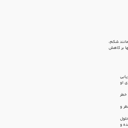
مانند شکم،
ها بر کاهش
یابی
ی او
 خطر
ظر و
لول
ده و