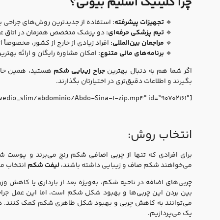
چرا کلینیک اسلیم بیوتی؟
🔹
تجهیزات پیشرفته:
استفاده از جدیدترین روش‌های جراحی ب
🔹
تیم پزشکی حرفه‌ای:
دو پزشک متخصص همزمان در اتاق عمل
🔹
مراجعان بین‌المللی:
افراد زیادی از خارج از کشور، مخصوصاً از
🔹
برنامه‌های مالی متنوع:
امکان مشاوره رایگان و ارائه بهتری
اگر شما هم به دنبال بهترین
جراح زیبایی شکم
هستید، همین حال
بگیرند و اطلاعات دقیق‌تری در اختیارتان بگذارند.
[pars-player mp4=”https://www.dl.slimbeauty.clinic/vedio_slim/abdominio/Abdo-Sina-1-zip.mp4″ id=”90702161″]
انتخاب روش:
برای افرادی که تنها از چربی اضافی شکم رنج می‌برند و پوست شل
می‌خواهند شکم صاف و زیبایی داشته باشند،
لیفت شکم
انتخاب من
چربی‌های اضافه در ناحیه شکم، به‌ویژه بعد از بارداری یا کاهش وزن
بین بردن این چربی‌ها و بهبود شکل شکم است، اما این عمل جرا
می‌توانند به کاهش چربی و بهبود شکل ظاهری شکم کمک کنند. در 
یک می‌پردازیم.