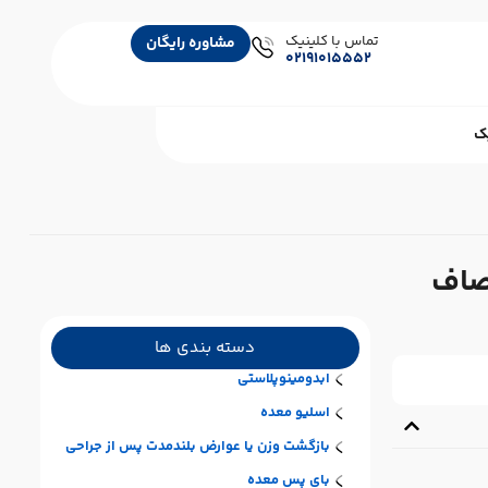
تماس با کلینیک
مشاوره رایگان
02191015552
ک
صاف
دسته بندی ها
ابدومینوپلاستی
اسلیو معده
بازگشت وزن یا عوارض بلندمدت پس از جراحی
بای پس معده