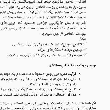
لیپوساکشن (Liposuction) – حذف چربی‌های اضافه
اگر به دنبال جایگزین جراحی هستید که چربی‌های ا
لیپوساکشن یک گزینه مناسب است. این روش چربی‌ها
پوست اضافی از بین می‌برد.
مزایا:
✅ نتایج سریع‌تر نسبت به روش‌های غیرجراحی
✅ بدون ایجاد اسکارهای بزرگ
✅ امکان ترکیب با سایر روش‌های فرم‌دهی شکم
بررسی جوانب مختلف لیپوساکشن:
فرآیند عمل:
این روش معمولاً با استفاده از یک لوله 
هزینه‌ها:
هزینه لیپوساکشن بستگی به ناحیه‌ای که قرار
پایین‌تر از ابدومینوپلاستی هستند.
نتایج:
لیپوساکشن می‌تواند به شکل‌گیری بهتر بدن ک
عوارض احتمالی:
هرچند این روش کم‌تهاجمی است، اما 
اگر شما هم به دنبال انجام
جراحی لاغری
یا
زیبایی
هستید و می‌خواهی
مشاوره آنلاین
یا تماس با
کلینیک اسلیم بیوتی
با متخصصین ما در ارتب