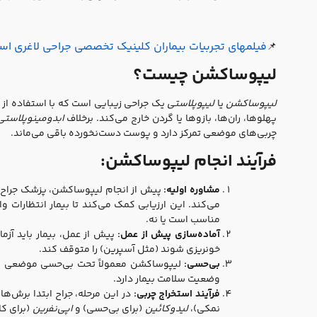
فیلمهای تجربیات بیماران کلینیک تخصصی جراحی لاغری اس
📌
لیپوساکشن چیست؟
لیپوساکشن
یا
لیپوپلاستی
یک جراحی زیبایی است که با استفاده از
پهلوها، ران‌ها، بازوها یا گردن خارج می‌کند. برخلاف
ابدومینوپلاستی
چربی‌های موضعی تمرکز دارد و پوست دست‌نخورده باقی می‌ماند.
فرآیند انجام لیپوساکشن:
مشاوره اولیه:
پیش از انجام لیپوساکشن، پزشک جراح وض
می‌کند. این ارزیابی کمک می‌کند تا بیمار انتظارات و
مناسب است یا نه.
آماده‌سازی پیش از عمل:
پیش از عمل، بیمار باید آز
خونریزی شوند (مثل آسپرین) را متوقف کند.
بی‌حسی:
لیپوساکشن معمولاً تحت بی‌حسی موضعی یا ع
وضعیت سلامت بیمار دارد.
فرآیند استخراج چربی:
در این مرحله، جراح ابتدا برش‌
نمکی)،
لیدوکائین
(برای بی‌حسی) و
اپی‌نفرین
(برای کا