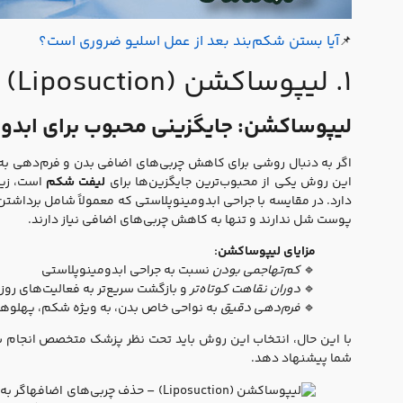
آیا بستن شکم‌بند بعد از عمل اسلیو ضروری است؟
📌
۱. لیپوساکشن (Liposuction)
لیپوساکشن: جایگزینی محبوب برای ابدو
اگر به دنبال روشی برای کاهش چربی‌های اضافی بدن و فرم‌دهی 
این روش یکی از محبوب‌ترین جایگزین‌ها برای
لیفت شکم
است، زیر
دارد. در مقایسه با جراحی ابدومینوپلاستی که معمولاً شامل برد
پوست شل ندارند و تنها به کاهش چربی‌های اضافی نیاز دارند.
مزایای لیپوساکشن:
🔹
کم‌تهاجمی بودن
نسبت به جراحی ابدومینوپلاستی
🔹
دوران نقاهت کوتاه‌تر
و بازگشت سریع‌تر به فعالیت‌های روز
🔹
فرم‌دهی دقیق
به نواحی خاص بدن، به ویژه شکم، پهلوها و
با این حال، انتخاب این روش باید تحت نظر پزشک متخصص انجام ش
شما پیشنهاد دهد.