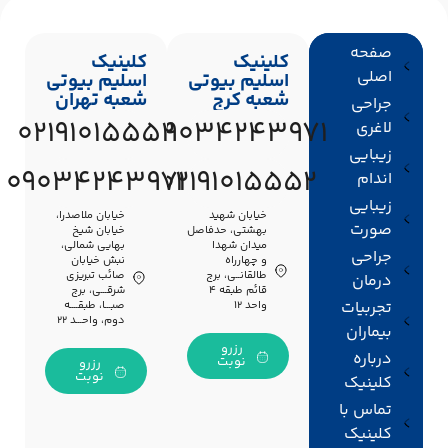
صفحه
کلینیک
کلینیک
اصلی
اسلیم بیوتی
اسلیم بیوتی
شعبه کرج
شعبه تهران
جراحی
02191015552
09034243971
لاغری
زیبایی
09034243971
02191015552
اندام
زیبایی
خیابان شهید
خیابان ملاصدرا،
صورت
بهشتی، حدفاصل
خیابان شیخ
میدان شهدا
بهایی شمالی،
جراحی
و چهارراه
نبش خیابان
طالقانــی، برج
صائب تبریزی
درمان
قائم طبقه ۴
شرقـــی، برج
تجربیات
واحد ۱۲
صبـــا، طبقــــه
دوم، واحـــد ۲۲
بیماران
رزرو
درباره
نوبت
رزرو
نوبت
کلینیک
تماس با
کلینیک