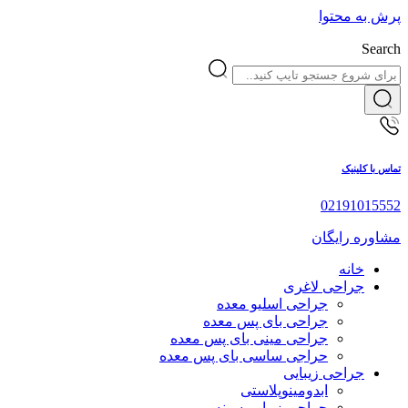
پرش به محتوا
Search
تماس با کلینیک
02191015552
مشاوره رایگان
خانه
جراحی لاغری
جراحی اسلیو معده
جراحی بای پس معده
جراحی مینی بای پس معده
حراجی ساسی بای پس معده
جراحی زیبایی
ابدومینوپلاستی
جراحی زیبایی سینه