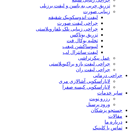
تزریق چربی به باسن و لیفت برزیلی
زیبایی صورت
لیفت اندوسکوپیک شقیقه
جراحی لیفت صورت
جراحی زیبایی پلک بلفاروپلاستی
تزریق بوتاکس
تخلیه بوکال فت
لیپوساکشن غبغب
لیفت سانترال لب
عمل پیکرتراشی
جراحی لیفت بازو براکیوپلاستی
جراحی لیفت ران
جراحی درمانی
لاپاراسکوپی آشالازی مری
لاپاراسکوپی کیسه صفرا
سایر خدمات
رزرو نوبت
ورود پرسنل
جستجو پزشکان
مقالات
درباره ما
تماس با کلینیک