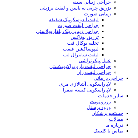
جراحی زیبایی سینه
تزریق چربی به باسن و لیفت برزیلی
زیبایی صورت
لیفت اندوسکوپیک شقیقه
جراحی لیفت صورت
جراحی زیبایی پلک بلفاروپلاستی
تزریق بوتاکس
تخلیه بوکال فت
لیپوساکشن غبغب
لیفت سانترال لب
عمل پیکرتراشی
جراحی لیفت بازو براکیوپلاستی
جراحی لیفت ران
جراحی درمانی
لاپاراسکوپی آشالازی مری
لاپاراسکوپی کیسه صفرا
سایر خدمات
رزرو نوبت
ورود پرسنل
جستجو پزشکان
مقالات
درباره ما
تماس با کلینیک