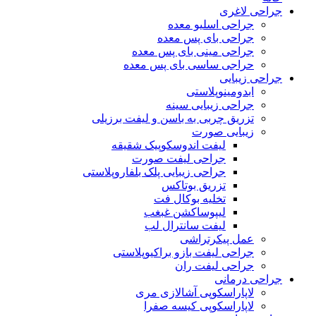
جراحی لاغری
جراحی اسلیو معده
جراحی بای پس معده
جراحی مینی بای پس معده
حراجی ساسی بای پس معده
جراحی زیبایی
ابدومینوپلاستی
جراحی زیبایی سینه
تزریق چربی به باسن و لیفت برزیلی
زیبایی صورت
لیفت اندوسکوپیک شقیقه
جراحی لیفت صورت
جراحی زیبایی پلک بلفاروپلاستی
تزریق بوتاکس
تخلیه بوکال فت
لیپوساکشن غبغب
لیفت سانترال لب
عمل پیکرتراشی
جراحی لیفت بازو براکیوپلاستی
جراحی لیفت ران
جراحی درمانی
لاپاراسکوپی آشالازی مری
لاپاراسکوپی کیسه صفرا