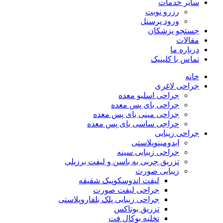
سایر خدمات
رزرو نوبت
ورود پرسنل
جستجو پزشکان
مقالات
درباره ما
تماس با کلینیک
خانه
جراحی لاغری
جراحی اسلیو معده
جراحی بای پس معده
جراحی مینی بای پس معده
حراجی ساسی بای پس معده
جراحی زیبایی
ابدومینوپلاستی
جراحی زیبایی سینه
تزریق چربی به باسن و لیفت برزیلی
زیبایی صورت
لیفت اندوسکوپیک شقیقه
جراحی لیفت صورت
جراحی زیبایی پلک بلفاروپلاستی
تزریق بوتاکس
تخلیه بوکال فت