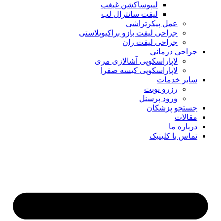
لیپوساکشن غبغب
لیفت سانترال لب
عمل پیکرتراشی
جراحی لیفت بازو براکیوپلاستی
جراحی لیفت ران
جراحی درمانی
لاپاراسکوپی آشالازی مری
لاپاراسکوپی کیسه صفرا
سایر خدمات
رزرو نوبت
ورود پرسنل
جستجو پزشکان
مقالات
درباره ما
تماس با کلینیک