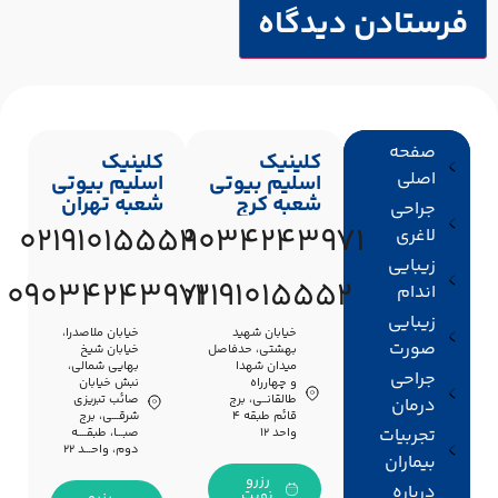
صفحه
کلینیک
کلینیک
اصلی
اسلیم بیوتی
اسلیم بیوتی
شعبه کرج
شعبه تهران
جراحی
02191015552
09034243971
لاغری
زیبایی
09034243971
02191015552
اندام
زیبایی
خیابان شهید
خیابان ملاصدرا،
صورت
بهشتی، حدفاصل
خیابان شیخ
میدان شهدا
بهایی شمالی،
جراحی
و چهارراه
نبش خیابان
طالقانــی، برج
صائب تبریزی
درمان
قائم طبقه ۴
شرقـــی، برج
تجربیات
واحد ۱۲
صبـــا، طبقــــه
دوم، واحـــد ۲۲
بیماران
رزرو
درباره
نوبت
رزرو