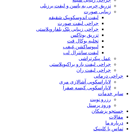
تزریق چربی به باسن و لیفت برزیلی
زیبایی صورت
لیفت اندوسکوپیک شقیقه
جراحی لیفت صورت
جراحی زیبایی پلک بلفاروپلاستی
تزریق بوتاکس
تخلیه بوکال فت
لیپوساکشن غبغب
لیفت سانترال لب
عمل پیکرتراشی
جراحی لیفت بازو براکیوپلاستی
جراحی لیفت ران
جراحی درمانی
لاپاراسکوپی آشالازی مری
لاپاراسکوپی کیسه صفرا
سایر خدمات
رزرو نوبت
ورود پرسنل
جستجو پزشکان
مقالات
درباره ما
تماس با کلینیک