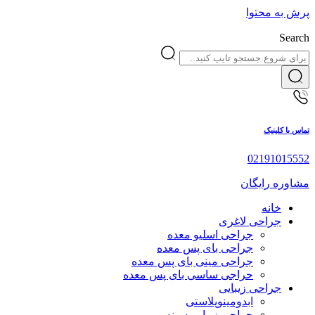
پرش به محتوا
Search
تماس با کلینیک
02191015552
مشاوره رایگان
خانه
جراحی لاغری
جراحی اسلیو معده
جراحی بای پس معده
جراحی مینی بای پس معده
حراجی ساسی بای پس معده
جراحی زیبایی
ابدومینوپلاستی
جراحی زیبایی سینه