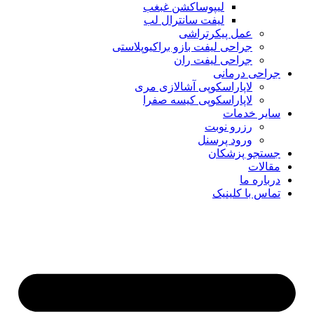
لیپوساکشن غبغب
لیفت سانترال لب
عمل پیکرتراشی
جراحی لیفت بازو براکیوپلاستی
جراحی لیفت ران
جراحی درمانی
لاپاراسکوپی آشالازی مری
لاپاراسکوپی کیسه صفرا
سایر خدمات
رزرو نوبت
ورود پرسنل
جستجو پزشکان
مقالات
درباره ما
تماس با کلینیک