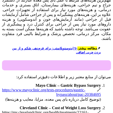
مهم‌ترین هزینه‌های مرتبط با عمل بای پس معده عبارتند از: دستمزد
جراح و تیم جراحی، هزینه‌های بیمارستان، اتاق بستری و خدمات
درمانی، و هزینه‌های مورد نیاز برای استفاده از تجهیزات جراحی.
علاوه بر این، هزینه‌های پیشگیرانه و پس از جراحی شامل آزمایشات
قبل از جراحی (مانند آزمایش‌های خون و آندوسکوپی) و هزینه
داروهای مورد نیاز پس از جراحی برای کنترل درد و پیشگیری از
عفونت می‌باشد. توجه داشته باشید که هزینه‌ها ممکن است بسته به
مکان، مرکز درمانی، تخصص پزشک و شرایط بالینی فرد متفاوت
باشند.
📌
مطالعه بیشتر:
✨ابدومینوپلاستی: برای فرم‌دهی شکم و از بین
بردن چربی اضافی
می‌توان از منابع معتبر زیر و اطلاعات دقیق‌تر استفاده کرد:
Mayo Clinic – Gastric Bypass Surgery
https://www.mayoclinic.org/tests-procedures/gastric-
🔗
bypass/about/pac-20384695
(توضیح کامل درباره بای پس معده، مزایا، معایب و هزینه‌ها)
Cleveland Clinic – Cost of Weight Loss Surgery
https://my.clevelandclinic.org/health/treatments/22161-
🔗