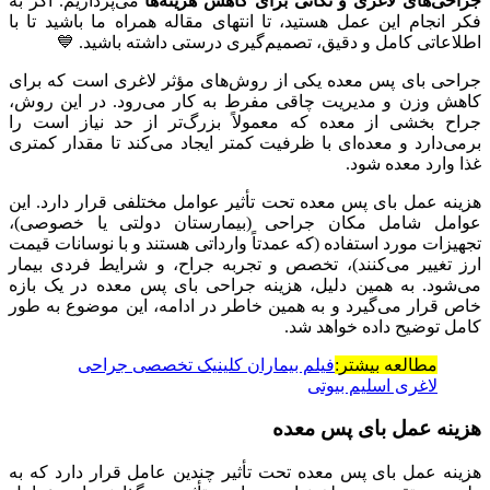
جراحی‌های لاغری و نکاتی برای کاهش هزینه‌ها
می‌پردازیم. اگر به
فکر انجام این عمل هستید، تا انتهای مقاله همراه ما باشید تا با
اطلاعاتی کامل و دقیق، تصمیم‌گیری درستی داشته باشید. 💙
جراحی بای ‌پس معده یکی از روش‌های مؤثر لاغری است که برای
کاهش وزن و مدیریت چاقی مفرط به کار می‌رود. در این روش،
جراح بخشی از معده که معمولاً بزرگ‌تر از حد نیاز است را
برمی‌دارد و معده‌ای با ظرفیت کمتر ایجاد می‌کند تا مقدار کمتری
غذا وارد معده شود.
هزینه عمل بای پس معده تحت تأثیر عوامل مختلفی قرار دارد. این
عوامل شامل مکان جراحی (بیمارستان دولتی یا خصوصی)،
تجهیزات مورد استفاده (که عمدتاً وارداتی هستند و با نوسانات قیمت
ارز تغییر می‌کنند)، تخصص و تجربه جراح، و شرایط فردی بیمار
می‌شود. به همین دلیل، هزینه جراحی بای پس معده در یک بازه
خاص قرار می‌گیرد و به همین خاطر در ادامه، این موضوع به طور
کامل توضیح داده خواهد شد.
مطالعه بیشتر:
فیلم بیماران کلینیک تخصصی جراحی
لاغری اسلیم بیوتی
هزینه عمل بای پس معده
هزینه عمل بای پس معده تحت تأثیر چندین عامل قرار دارد که به