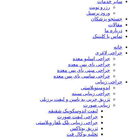
سایر خدمات
رزرو نوبت
ورود پرسنل
جستجو پزشکان
مقالات
درباره ما
تماس با کلینیک
خانه
جراحی لاغری
جراحی اسلیو معده
جراحی بای پس معده
جراحی مینی بای پس معده
حراجی ساسی بای پس معده
جراحی زیبایی
ابدومینوپلاستی
جراحی زیبایی سینه
تزریق چربی به باسن و لیفت برزیلی
زیبایی صورت
لیفت اندوسکوپیک شقیقه
جراحی لیفت صورت
جراحی زیبایی پلک بلفاروپلاستی
تزریق بوتاکس
تخلیه بوکال فت