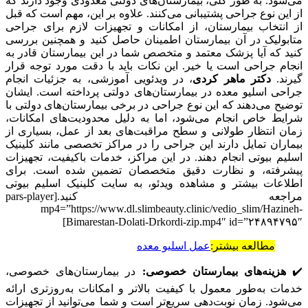
می‌شود. به طور کلی، بیمارستان‌های دولتی معدودی وجود دارند که
از این نوع جراحی پشتیبانی می‌کنند. علاوه بر این، مهم است که قبل
از انتخاب بیمارستان، از امکانات و تجهیزات لازم برای جراحی
متابولیک در آن بیمارستان اطمینان حاصل کنید و همچنین بررسی
کنید که آیا پزشک معتمد و متخصص شما در این بیمارستان قادر به
انجام جراحی است یا خیر. این نکات باید با دقت مورد توجه قرار
گیرند.
دکتر ماهر کردی
، در ویدئویی آموزشی، به جزئیات انجام
جراحی اسلیو معده در بیمارستان‌های دولتی پرداخته است. ایشان
توضیح می‌دهند که این نوع جراحی در برخی بیمارستان‌های دولتی با
شرایط خاص انجام می‌شود، اما به دلیل محدودیت‌های امکانات،
زمان انتظار طولانی و سطح مراقبت‌های بعد از عمل، بسیاری از
بیماران تمایل دارند این جراحی را در مراکز تخصصی مانند کلینیک
اسلیم بیوتی انجام دهند. در این مراکز، خدمات باکیفیت، تجهیزات
پیشرفته، و نظارت دقیق متخصصان تضمین شده است. برای
اطلاعات بیشتر و مشاهده ویدئو، به سایت کلینیک اسلیم بیوتی
مراجعه کنید.[pars-player
mp4=”https://www.dl.slimbeauty.clinic/vedio_slim/Hazineh-
Bimarestan-Dolati-Drkordi-zip.mp4″ id=”۲۴۸۹۴۷۹۵″]
مطالعه بیشتر:
عمل اسلیو معده
✔️
هزینه‌های بیمارستان خصوصی:
در بیمارستان‌های خصوصی،
خدمات به‌طور معمول با کیفیت بالاتر و امکانات به‌روزتری ارائه
می‌شود. زمان نوبت‌دهی سریع‌تر است و شما می‌توانید از تجهیزات