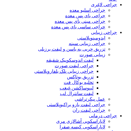
جراحی لاغری
جراحی اسلیو معده
جراحی بای پس معده
جراحی مینی بای پس معده
حراجی ساسی بای پس معده
جراحی زیبایی
ابدومینوپلاستی
جراحی زیبایی سینه
تزریق چربی به باسن و لیفت برزیلی
زیبایی صورت
لیفت اندوسکوپیک شقیقه
جراحی لیفت صورت
جراحی زیبایی پلک بلفاروپلاستی
تزریق بوتاکس
تخلیه بوکال فت
لیپوساکشن غبغب
لیفت سانترال لب
عمل پیکرتراشی
جراحی لیفت بازو براکیوپلاستی
جراحی لیفت ران
جراحی درمانی
لاپاراسکوپی آشالازی مری
لاپاراسکوپی کیسه صفرا