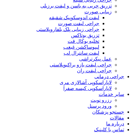
تزریق چربی به باسن و لیفت برزیلی
زیبایی صورت
لیفت اندوسکوپیک شقیقه
جراحی لیفت صورت
جراحی زیبایی پلک بلفاروپلاستی
تزریق بوتاکس
تخلیه بوکال فت
لیپوساکشن غبغب
لیفت سانترال لب
عمل پیکرتراشی
جراحی لیفت بازو براکیوپلاستی
جراحی لیفت ران
جراحی درمانی
لاپاراسکوپی آشالازی مری
لاپاراسکوپی کیسه صفرا
سایر خدمات
رزرو نوبت
ورود پرسنل
جستجو پزشکان
مقالات
درباره ما
تماس با کلینیک