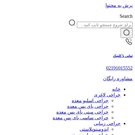
پرش به محتوا
Search
تماس با کلینیک
02191015552
مشاوره رایگان
خانه
جراحی لاغری
جراحی اسلیو معده
جراحی بای پس معده
جراحی مینی بای پس معده
حراجی ساسی بای پس معده
جراحی زیبایی
ابدومینوپلاستی
جراحی زیبایی سینه