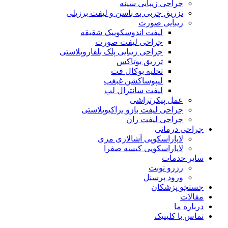
جراحی زیبایی سینه
تزریق چربی به باسن و لیفت برزیلی
زیبایی صورت
لیفت اندوسکوپیک شقیقه
جراحی لیفت صورت
جراحی زیبایی پلک بلفاروپلاستی
تزریق بوتاکس
تخلیه بوکال فت
لیپوساکشن غبغب
لیفت سانترال لب
عمل پیکرتراشی
جراحی لیفت بازو براکیوپلاستی
جراحی لیفت ران
جراحی درمانی
لاپاراسکوپی آشالازی مری
لاپاراسکوپی کیسه صفرا
سایر خدمات
رزرو نوبت
ورود پرسنل
جستجو پزشکان
مقالات
درباره ما
تماس با کلینیک