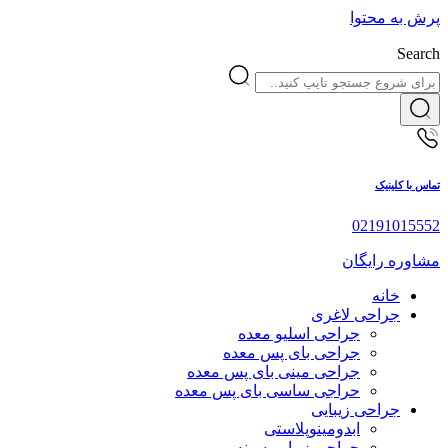
پرش به محتوا
Search
تماس با کلینیک
02191015552
مشاوره رایگان
خانه
جراحی لاغری
جراحی اسلیو معده
جراحی بای پس معده
جراحی مینی بای پس معده
حراجی ساسی بای پس معده
جراحی زیبایی
ابدومینوپلاستی
جراحی زیبایی سینه