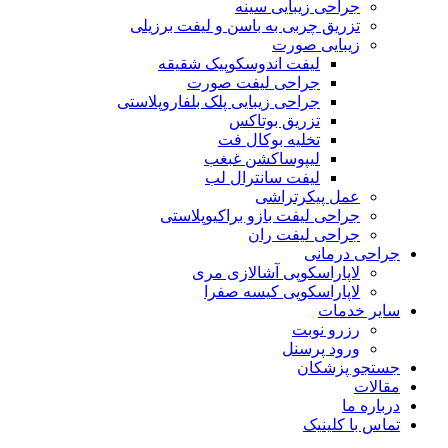
جراحی زیبایی سینه
تزریق چربی به باسن و لیفت برزیلی
زیبایی صورت
لیفت اندوسکوپیک شقیقه
جراحی لیفت صورت
جراحی زیبایی پلک بلفاروپلاستی
تزریق بوتاکس
تخلیه بوکال فت
لیپوساکشن غبغب
لیفت سانترال لب
عمل پیکرتراشی
جراحی لیفت بازو براکیوپلاستی
جراحی لیفت ران
جراحی درمانی
لاپاراسکوپی آشالازی مری
لاپاراسکوپی کیسه صفرا
سایر خدمات
رزرو نوبت
ورود پرسنل
جستجو پزشکان
مقالات
درباره ما
تماس با کلینیک