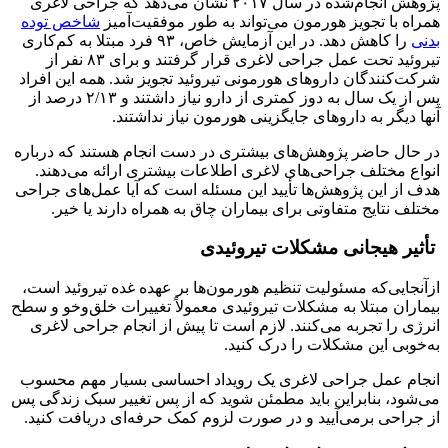
پژوهش انجام‌شده در سال ۲۰۱۷ نشان می‌دهد که جراحی لاغری
همراه با تجویز هورمون می‌تواند به طور موفقیت‌آمیز
شاخص توده
بدنی
را کاهش دهد. در این آزمایش خاص، ۹۳ فرد مبتلا به کم‌کاری
تیروئید تحت عمل جراحی لاغری قرار گرفتند و برای ۸۳ نفر از
شرکت‌کنندگان داروهای هورمونی تیروئید تجویز شد. همه این افراد
پس از یک سال به دوز کمتری از دارو نیاز داشتند و ۲/۱۳ درصد از
آنها دیگر به داروهای جایگزینی هورمون نیاز نداشتند.
در حال حاضر پژوهش‌های بیشتری در دست انجام هستند که درباره
انواع مختلف جراحی‌های لاغری اطلاعات بیشتری ارائه می‌دهند.
هدف از این پژوهش‌ها تأیید این مسئله است که آیا عمل‌های جراحی
مختلف نتایج متفاوتی برای بیماران چاق به همراه دارند یا خیر.
تأثیر هیجانی مشکلات تیروئیدی
ازآنجایی‌که مسئولیت تنظیم هورمون‌ها بر عهده غده تیروئید است،
بیماران مبتلا به مشکلات تیروئیدی معمولاً تغییرات خلق‌وخو و سطح
انرژی را تجربه می‌کنند. لازم است تا پیش از انجام جراحی لاغری
به‌خوبی این مشکلات را درک کنید.
انجام عمل جراحی لاغری یک رویداد احساسی بسیار مهم محسوب
می‌شود، بنابراین باید مطمئن شوید که از پس تغییر سبک زندگی پس
از جراحی برمی‌آیید و در صورت لزوم کمک حرفه‌ای دریافت کنید.