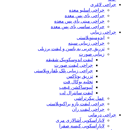
جراحی لاغری
جراحی اسلیو معده
جراحی بای پس معده
جراحی مینی بای پس معده
حراجی ساسی بای پس معده
جراحی زیبایی
ابدومینوپلاستی
جراحی زیبایی سینه
تزریق چربی به باسن و لیفت برزیلی
زیبایی صورت
لیفت اندوسکوپیک شقیقه
جراحی لیفت صورت
جراحی زیبایی پلک بلفاروپلاستی
تزریق بوتاکس
تخلیه بوکال فت
لیپوساکشن غبغب
لیفت سانترال لب
عمل پیکرتراشی
جراحی لیفت بازو براکیوپلاستی
جراحی لیفت ران
جراحی درمانی
لاپاراسکوپی آشالازی مری
لاپاراسکوپی کیسه صفرا