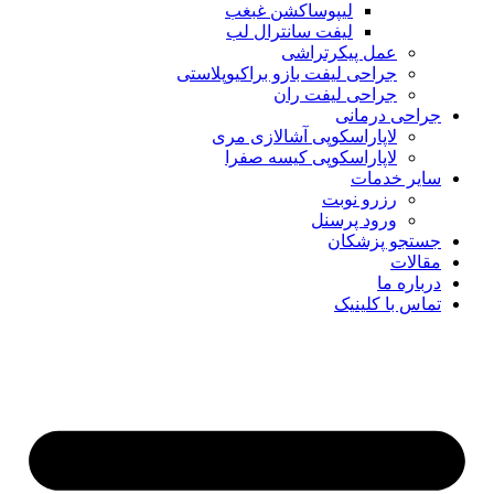
لیپوساکشن غبغب
لیفت سانترال لب
عمل پیکرتراشی
جراحی لیفت بازو براکیوپلاستی
جراحی لیفت ران
جراحی درمانی
لاپاراسکوپی آشالازی مری
لاپاراسکوپی کیسه صفرا
سایر خدمات
رزرو نوبت
ورود پرسنل
جستجو پزشکان
مقالات
درباره ما
تماس با کلینیک