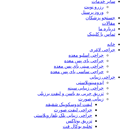
سایر خدمات
رزرو نوبت
ورود پرسنل
جستجو پزشکان
مقالات
درباره ما
تماس با کلینیک
خانه
جراحی لاغری
جراحی اسلیو معده
جراحی بای پس معده
جراحی مینی بای پس معده
حراجی ساسی بای پس معده
جراحی زیبایی
ابدومینوپلاستی
جراحی زیبایی سینه
تزریق چربی به باسن و لیفت برزیلی
زیبایی صورت
لیفت اندوسکوپیک شقیقه
جراحی لیفت صورت
جراحی زیبایی پلک بلفاروپلاستی
تزریق بوتاکس
تخلیه بوکال فت