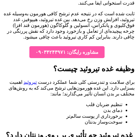
قدرت استخوانی ایفا می‌کنند.
ثابت شده است که در نتیجه عدم ترشح کافی هورمون به‌وسیله غده
تیروئید، افزایش وزن رخ می‌دهد. بین غده تیروئید، هیپوفیز، غدد
فوق‌کلیوی و پانکراس، انسولین و گلوکاگون (هورمون قند افزا)
چرخه پیچیده‌ای از تعامل و بازخورد وجود دارد که نقش پررنگی در
چاقی دارند. بنابراین کم کاری تیروئید باعث چاقی میشود.
مشاوره رایگان: ۰۹۰۳۴۲۴۳۹۷۱
وظیفه غده تیروئید چیست؟
برای سلامت و تندرستی کلی شما عملکرد درست
تیروئید
اهمیت
بسزایی دارد. این غده هورمون‌هایی ترشح می‌کند که به روش‌های
مختلف بر بدن انسان تأثیر می‌گذارند؛ مانند:
تنظیم ضربان قلب
دمای بدن
برخورداری از پوست سالم‌تر
سوخت‌وساز بدنتان
غده تیروئید چه تأثیری بر روی وزنتان دارد؟