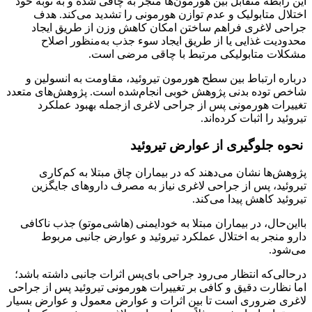
این رابطه متقابل بین هورمون‌ها منجر به چاقی شده و به نوبه خود
اختلال متابولیک و عدم توازن هورمونی را تشدید می‌کند. هدف
جراحی لاغری فراهم ساختن امکان کاهش وزن از طریق ایجاد
محدودیت غذایی یا از طریق ایجاد سوء جذب به‌منظور اصلاح
مشکلات متابولیکی مرتبط با چاقی مرضی است.
درباره ارتباط بین سطح هورمون تیروئید، مقاومت به انسولین و
شاخص توده بدنی پژوهش خوبی انجام‌شده است. پژوهش‌های متعدد
تغییرات هورمونی پس از جراحی لاغری ازجمله بهبود عملکرد
تیروئید را اثبات کرده‌اند.
نحوه جلوگیری از عوارض تیروئید
پژوهش‌ها نشان می‌دهند که در بیماران چاق مبتلا به کم‌کاری
تیروئید، پس از جراحی لاغری نیاز به مصرف داروهای جایگزین
تیروئید کاهش پیدا می‌کند.
بااین‌حال، در بیماران مبتلا به خودایمنی (هاشی‌موتو) جذب ناکافی
دارو منجر به اختلال عملکرد تیروئید و عوارض جانبی مربوط
می‌شود.
درحالی‌که انتظار می‌رود جراحی بای‌پس اثرات جانبی داشته باشد؛
اما نظارت دقیق و کافی بر تغییرات هورمونی تیروئید پس از جراحی
لاغری ضروری است تا بین اثرات و عوارض معمول و عوارض بسیار