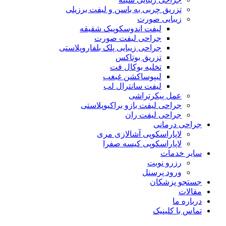
تزریق چربی به باسن و لیفت برزیلی
زیبایی صورت
لیفت اندوسکوپیک شقیقه
جراحی لیفت صورت
جراحی زیبایی پلک بلفاروپلاستی
تزریق بوتاکس
تخلیه بوکال فت
لیپوساکشن غبغب
لیفت سانترال لب
عمل پیکرتراشی
جراحی لیفت بازو براکیوپلاستی
جراحی لیفت ران
جراحی درمانی
لاپاراسکوپی آشالازی مری
لاپاراسکوپی کیسه صفرا
سایر خدمات
رزرو نوبت
ورود پرسنل
جستجو پزشکان
مقالات
درباره ما
تماس با کلینیک