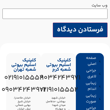
ب‌ سایت
صفحه
کلینیک
کلینیک
اصلی
اسلیم بیوتی
اسلیم بیوتی
شعبه کرج
شعبه تهران
جراحی
02191015552
09034243971
لاغری
زیبایی
09034243971
02191015552
اندام
زیبایی
خیابان شهید
خیابان ملاصدرا،
صورت
بهشتی، حدفاصل
خیابان شیخ
میدان شهدا
بهایی شمالی،
جراحی
و چهارراه
نبش خیابان