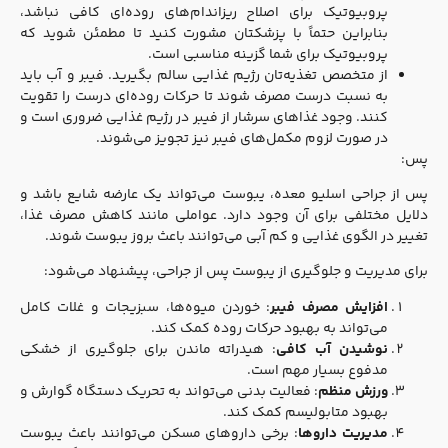
پروبیوتیک برای اصلاح ریزاندام‌های روده‌ای کافی نباشد،
بنابراین حتماً با پزشکتان مشورت کنید تا مطمئن شوید که
پروبیوتیک برای شما گزینه مناسبی است.
از متخصص تغذیه‌تان رژیم غذایی سالم بگیرید. فیبر و آب باید
به نسبت درست مصرف شوند تا حرکات روده‌ای درست را تقویت
کنند. وجود غذاهای سرشار از فیبر در رژیم غذایی ضروری است و
در صورت لزوم مکمل‌های فیبر نیز تجویز می‌شوند.
پس:
پس از جراحی اسلیو معده، یبوست می‌تواند یک عارضه شایع باشد و
دلایل مختلفی برای آن وجود دارد. عواملی مانند کاهش مصرف غذا،
تغییر در الگوی غذایی و کم آبی می‌توانند باعث بروز یبوست شوند.
برای مدیریت و جلوگیری از یبوست پس از جراحی، پیشنهاد می‌شود:
افزایش مصرف فیبر
: خوردن میوه‌ها، سبزیجات و غلات کامل
می‌تواند به بهبود حرکات روده کمک کند.
نوشیدن آب کافی
: هیدراته ماندن برای جلوگیری از خشکی
مدفوع بسیار مهم است.
ورزش منظم
: فعالیت بدنی می‌تواند به تحریک دستگاه گوارش و
بهبود متابولیسم کمک کند.
مدیریت داروها
: برخی داروهای مسکن می‌توانند باعث یبوست