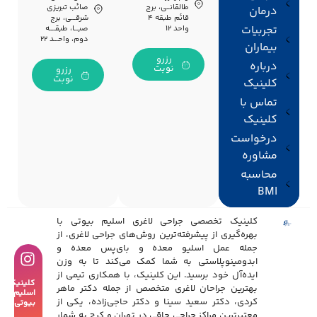
طالقانــی، برج
صائب تبریزی
درمان
قائم طبقه ۴
شرقـــی، برج
تجربیات
واحد ۱۲
صبـــا، طبقــــه
دوم، واحـــد ۲۲
بیماران
رزرو
درباره
نوبت
رزرو
نوبت
کلینیک
تماس با
کلینیک
درخواست
مشاوره
محاسبه
BMI
کلینیک تخصصی جراحی لاغری اسلیم بیوتی با
بهره‌گیری از پیشرفته‌ترین روش‌های جراحی لاغری، از
جمله عمل اسلیو معده و بای‌پس معده و
ابدومینوپلاستی به شما کمک می‌کند تا به وزن
ایده‌آل خود برسید. این کلینیک، با همکاری تیمی از
کلینیک
بهترین جراحان لاغری متخصص از جمله دکتر ماهر
اسلیم
کردی، دکتر سعید سینا و دکتر حاجی‌زاده، یکی از
بیوتی
معتبرترین مراکز جراحی چاقی در تهران و کرج به شمار