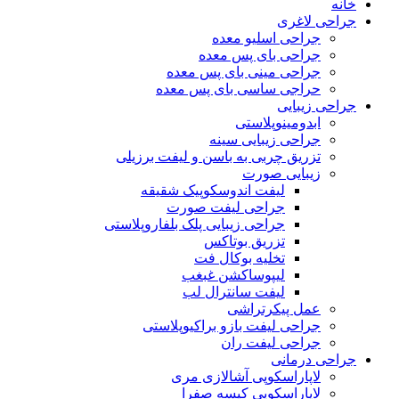
خانه
جراحی لاغری
جراحی اسلیو معده
جراحی بای پس معده
جراحی مینی بای پس معده
حراجی ساسی بای پس معده
جراحی زیبایی
ابدومینوپلاستی
جراحی زیبایی سینه
تزریق چربی به باسن و لیفت برزیلی
زیبایی صورت
لیفت اندوسکوپیک شقیقه
جراحی لیفت صورت
جراحی زیبایی پلک بلفاروپلاستی
تزریق بوتاکس
تخلیه بوکال فت
لیپوساکشن غبغب
لیفت سانترال لب
عمل پیکرتراشی
جراحی لیفت بازو براکیوپلاستی
جراحی لیفت ران
جراحی درمانی
لاپاراسکوپی آشالازی مری
لاپاراسکوپی کیسه صفرا