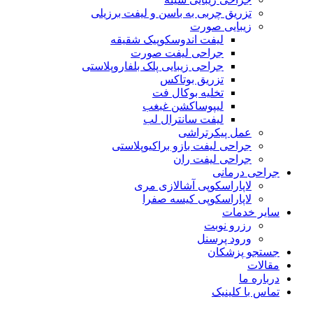
تزریق چربی به باسن و لیفت برزیلی
زیبایی صورت
لیفت اندوسکوپیک شقیقه
جراحی لیفت صورت
جراحی زیبایی پلک بلفاروپلاستی
تزریق بوتاکس
تخلیه بوکال فت
لیپوساکشن غبغب
لیفت سانترال لب
عمل پیکرتراشی
جراحی لیفت بازو براکیوپلاستی
جراحی لیفت ران
جراحی درمانی
لاپاراسکوپی آشالازی مری
لاپاراسکوپی کیسه صفرا
سایر خدمات
رزرو نوبت
ورود پرسنل
جستجو پزشکان
مقالات
درباره ما
تماس با کلینیک