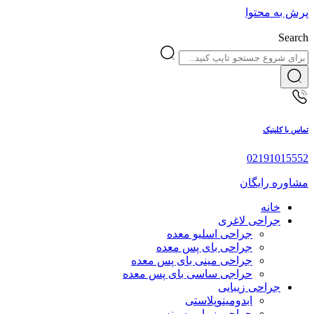
پرش به محتوا
Search
تماس با کلینیک
02191015552
مشاوره رایگان
خانه
جراحی لاغری
جراحی اسلیو معده
جراحی بای پس معده
جراحی مینی بای پس معده
حراجی ساسی بای پس معده
جراحی زیبایی
ابدومینوپلاستی
جراحی زیبایی سینه