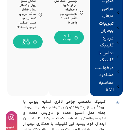
صورت
بهشتی، حدفاصل
خیابان شیخ
میدان شهدا
بهایی شمالی،
جراحی
و چهارراه
نبش خیابان
طالقانــی، برج
صائب تبریزی
درمان
قائم طبقه ۴
شرقـــی، برج
تجربیات
واحد ۱۲
صبـــا، طبقــــه
دوم، واحـــد ۲۲
بیماران
رزرو
درباره
نوبت
رزرو
نوبت
کلینیک
تماس با
کلینیک
درخواست
مشاوره
محاسبه
BMI
کلینیک تخصصی جراحی لاغری اسلیم بیوتی با
بهره‌گیری از پیشرفته‌ترین روش‌های جراحی لاغری، از
جمله عمل اسلیو معده و بای‌پس معده و
ابدومینوپلاستی به شما کمک می‌کند تا به وزن
ایده‌آل خود برسید. این کلینیک، با همکاری تیمی از
کلینیک
بهترین جراحان لاغری متخصص از جمله دکتر ماهر