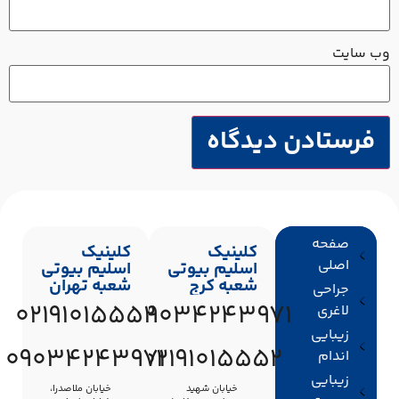
ب‌ سایت
صفحه
کلینیک
کلینیک
اصلی
اسلیم بیوتی
اسلیم بیوتی
شعبه کرج
شعبه تهران
جراحی
02191015552
09034243971
لاغری
زیبایی
09034243971
02191015552
اندام
زیبایی
خیابان شهید
خیابان ملاصدرا،