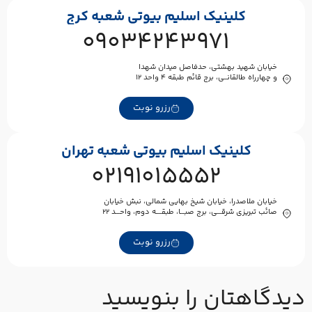
کلینیک اسلیم بیوتی شعبه کرج
09034243971
خیابان شهید بهشتی، حدفاصل میدان شهدا
و چهارراه طالقانــی، برج قائم طبقه ۴ واحد ۱۲
رزرو نوبت
کلینیک اسلیم بیوتی شعبه تهران
02191015552
خیابان ملاصدرا، خیابان شیخ بهایی شمالی، نبش خیابان
صائب تبریزی شرقـــی، برج صبـــا، طبقــــه دوم، واحـــد ۲۲
رزرو نوبت
یدگاهتان را بنویسید